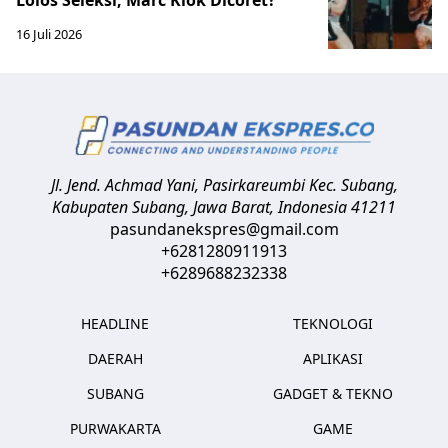
16 Juli 2026
Jl. Jend. Achmad Yani, Pasirkareumbi
Kec. Subang,
Kabupaten Subang, Jawa Barat
,
Indonesia
41211
pasundanekspres@gmail.com
+6281280911913
+6289688232338
HEADLINE
TEKNOLOGI
DAERAH
APLIKASI
SUBANG
GADGET & TEKNO
PURWAKARTA
GAME