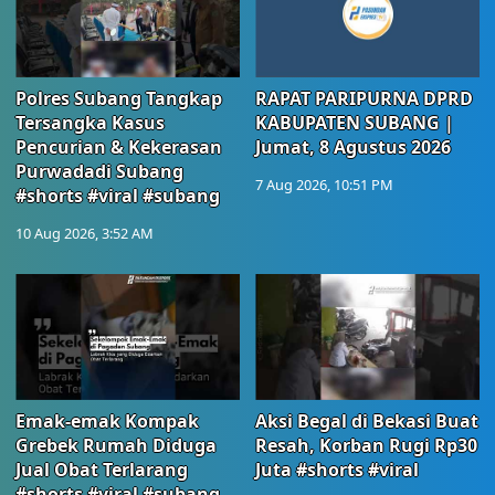
Polres Subang Tangkap
RAPAT PARIPURNA DPRD
Tersangka Kasus
KABUPATEN SUBANG |
Pencurian & Kekerasan
Jumat, 8 Agustus 2026
Purwadadi Subang
7 Aug 2026, 10:51 PM
#shorts #viral #subang
10 Aug 2026, 3:52 AM
Emak-emak Kompak
Aksi Begal di Bekasi Buat
Grebek Rumah Diduga
Resah, Korban Rugi Rp30
Jual Obat Terlarang
Juta #shorts #viral
#shorts #viral #subang