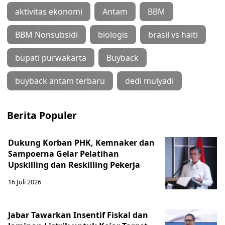
aktivitas ekonomi
Antam
BBM
BBM Nonsubsidi
biologis
brasil vs haiti
bupati purwakarta
Buyback
buyback antam terbaru
dedi mulyadi
Berita Populer
Dukung Korban PHK, Kemnaker dan
Sampoerna Gelar Pelatihan
Upskilling dan Reskilling Pekerja
16 Juli 2026
Jabar Tawarkan Insentif Fiskal dan