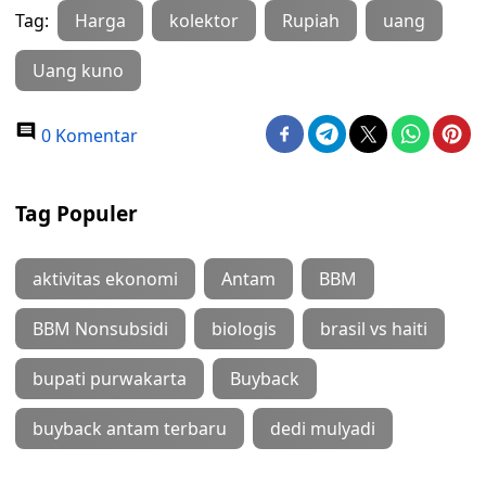
Tag:
Harga
kolektor
Rupiah
uang
Uang kuno
0 Komentar
Tag Populer
aktivitas ekonomi
Antam
BBM
BBM Nonsubsidi
biologis
brasil vs haiti
bupati purwakarta
Buyback
buyback antam terbaru
dedi mulyadi