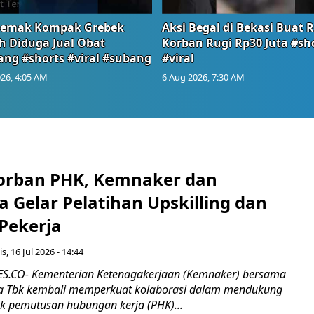
emak Kompak Grebek
Aksi Begal di Bekasi Buat 
 Diduga Jual Obat
Korban Rugi Rp30 Juta #sh
ang #shorts #viral #subang
#viral
26, 4:05 AM
6 Aug 2026, 7:30 AM
orban PHK, Kemnaker dan
 Gelar Pelatihan Upskilling dan
 Pekerja
s, 16 Jul 2026 - 14:44
.CO- Kementerian Ketenagakerjaan (Kemnaker) bersama
 Tbk kembali memperkuat kolaborasi dalam mendukung
k pemutusan hubungan kerja (PHK)...