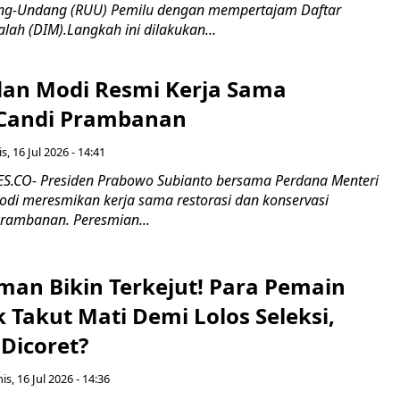
g-Undang (RUU) Pemilu dengan mempertajam Daftar
alah (DIM).Langkah ini dilakukan...
an Modi Resmi Kerja Sama
 Candi Prambanan
s, 16 Jul 2026 - 14:41
.CO- Presiden Prabowo Subianto bersama Perdana Menteri
odi meresmikan kerja sama restorasi dan konservasi
rambanan. Peresmian...
man Bikin Terkejut! Para Pemain
k Takut Mati Demi Lolos Seleksi,
Dicoret?
s, 16 Jul 2026 - 14:36