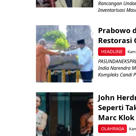
Rancangan Undan
Inventarisasi Mas
Prabowo d
Restorasi
HEADLINE
Kami
PASUNDANEKSPRES
India Narendra M
Kompleks Candi P
John Herd
Seperti Ta
Marc Klok 
OLAHRAGA
Kami