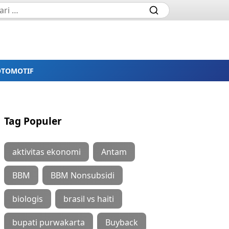
OTOMOTIF
Tag Populer
aktivitas ekonomi
Antam
BBM
BBM Nonsubsidi
biologis
brasil vs haiti
bupati purwakarta
Buyback