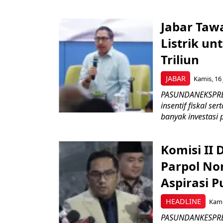
Jabar Tawa
Listrik un
Triliun
JABAR
Kamis, 16 
PASUNDANEKSPRES
insentif fiskal s
banyak investasi 
Komisi II
Parpol No
Aspirasi P
HEADLINE
Kami
PASUNDANKESPRES