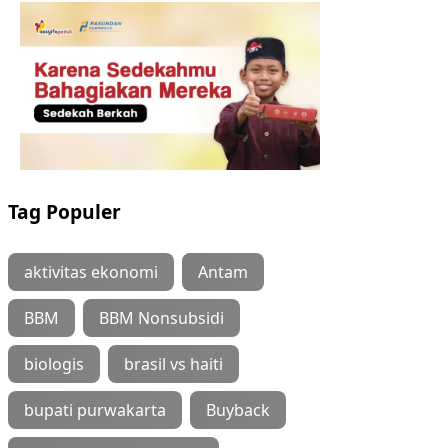
Tag Populer
aktivitas ekonomi
Antam
BBM
BBM Nonsubsidi
biologis
brasil vs haiti
bupati purwakarta
Buyback