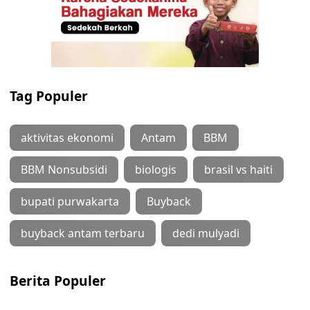
Tag Populer
aktivitas ekonomi
Antam
BBM
BBM Nonsubsidi
biologis
brasil vs haiti
bupati purwakarta
Buyback
buyback antam terbaru
dedi mulyadi
Berita Populer