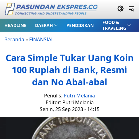
FOOD &
HEADLINE
DAERAH
PENDIDIKAN
TRAVELING
Beranda
»
FINANSIAL
Cara Simple Tukar Uang Koin
100 Rupiah di Bank, Resmi
dan No Abal-abal
Penulis:
Putri Melania
Editor: Putri Melania
Senin, 25 Sep 2023 - 14:15