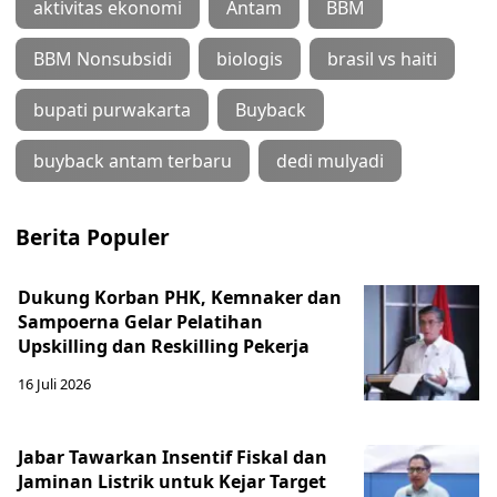
aktivitas ekonomi
Antam
BBM
BBM Nonsubsidi
biologis
brasil vs haiti
bupati purwakarta
Buyback
buyback antam terbaru
dedi mulyadi
Berita Populer
Dukung Korban PHK, Kemnaker dan
Sampoerna Gelar Pelatihan
Upskilling dan Reskilling Pekerja
16 Juli 2026
Jabar Tawarkan Insentif Fiskal dan
Jaminan Listrik untuk Kejar Target