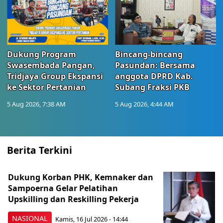
Dukung Program
Bincang-bincang
Swasembada Pangan,
Pasundan: Bersama
Tridjaya Group Ekspansi
anggota DPRD Kab.
ke Sektor Pertanian
Subang Fraksi PKB
5 Aug 2026, 7:38 AM
5 Aug 2026, 4:44 AM
Berita Terkini
Dukung Korban PHK, Kemnaker dan
Sampoerna Gelar Pelatihan
Upskilling dan Reskilling Pekerja
NASIONAL
Kamis, 16 Jul 2026 - 14:44