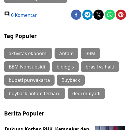
0 Komentar
Tag Populer
aktivitas ekonomi
Antam
BBM
BBM Nonsubsidi
biologis
brasil vs haiti
bupati purwakarta
Buyback
buyback antam terbaru
dedi mulyadi
Berita Populer
Dukung Korban PHK, Kemnaker dan