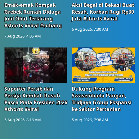
Emak-emak Kompak
Aksi Begal di Bekasi Buat
Grebek Rumah Diduga
Resah, Korban Rugi Rp30
Jual Obat Terlarang
Juta #shorts #viral
#shorts #viral #subang
6 Aug 2026, 7:30 AM
7 Aug 2026, 4:05 AM
Suporter Persib dan
Dukung Program
Persija Kembali Rusuh
Swasembada Pangan,
Pasca Piala Presiden 2026
Tridjaya Group Ekspansi
#shorts #viral
ke Sektor Pertanian
5 Aug 2026, 8:16 AM
5 Aug 2026, 7:38 AM