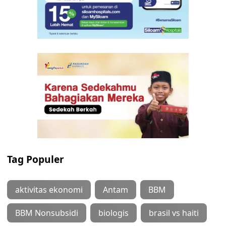
Tag Populer
aktivitas ekonomi
Antam
BBM
BBM Nonsubsidi
biologis
brasil vs haiti