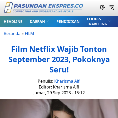
FOOD &
HEADLINE
DAERAH
PENDIDIKAN
TRAVELING
Beranda
»
FILM
Film Netflix Wajib Tonton
September 2023, Pokoknya
Seru!
Penulis:
Kharisma Alfi
Editor: Kharisma Alfi
Jumat, 29 Sep 2023 - 15:12