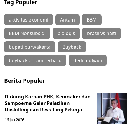
Tag Populer
aktivitas ekonomi
Antam
BBM
BBM Nonsubsidi
biologis
brasil vs haiti
bupati purwakarta
Buyback
buyback antam terbaru
dedi mulyadi
Berita Populer
Dukung Korban PHK, Kemnaker dan
Sampoerna Gelar Pelatihan
Upskilling dan Reskilling Pekerja
16 Juli 2026