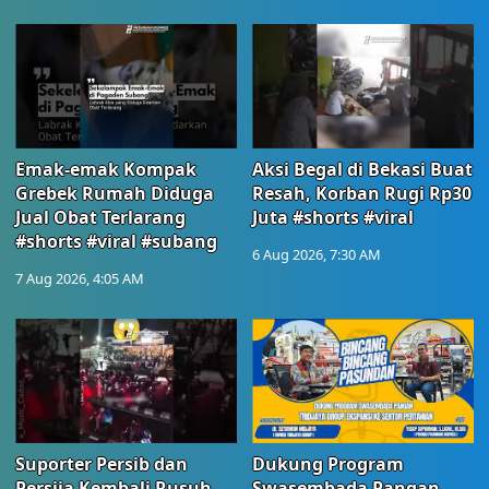
Emak-emak Kompak
Aksi Begal di Bekasi Buat
Grebek Rumah Diduga
Resah, Korban Rugi Rp30
Jual Obat Terlarang
Juta #shorts #viral
#shorts #viral #subang
6 Aug 2026, 7:30 AM
7 Aug 2026, 4:05 AM
Suporter Persib dan
Dukung Program
Persija Kembali Rusuh
Swasembada Pangan,