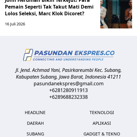
Pemain Seperti Tak Takut Mati Demi
Lolos Seleksi, Marc Klok Dicoret?
16 Juli 2026
Jl. Jend. Achmad Yani, Pasirkareumbi
Kec. Subang,
Kabupaten Subang, Jawa Barat
,
Indonesia
41211
pasundanekspres@gmail.com
+6281280911913
+6289688232338
HEADLINE
TEKNOLOGI
DAERAH
APLIKASI
SUBANG
GADGET & TEKNO