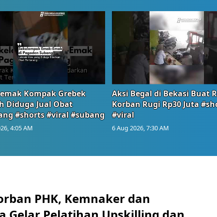
orban PHK, Kemnaker dan
 Gelar Pelatihan Upskilling dan
 Pekerja
s, 16 Jul 2026 - 14:44
.CO- Kementerian Ketenagakerjaan (Kemnaker) bersama
 Tbk kembali memperkuat kolaborasi dalam mendukung
k pemutusan hubungan kerja (PHK)...
rkan Insentif Fiskal dan Jaminan
tuk Kejar Target Investasi Rp314