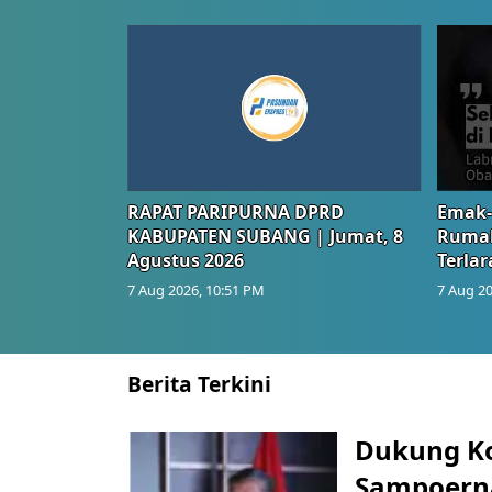
Berita Terkini
Dukung K
Sampoerna
Reskilling
NASIONAL
Kami
PASUNDANEKSPRES
PT HM Sampoerna
pekerja terdampa
Jabar Tawa
Listrik un
Triliun