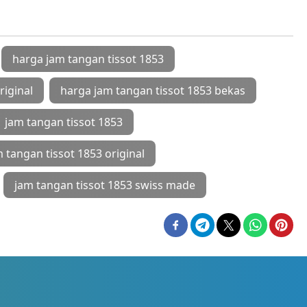
emak Kompak Grebek
Aksi Begal di Bekasi Buat 
 Diduga Jual Obat
Korban Rugi Rp30 Juta #sh
ang #shorts #viral #subang
#viral
26, 4:05 AM
6 Aug 2026, 7:30 AM