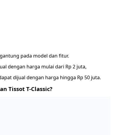
rgantung pada model dan fitur.
al dengan harga mulai dari Rp 2 juta,
pat dijual dengan harga hingga Rp 50 juta.
n Tissot T-Classic?
ri Tissot, sedangkan Tissot T-Classic adalah seri jam
i bahan yang lebih berkualitas dan dilengkapi dengan