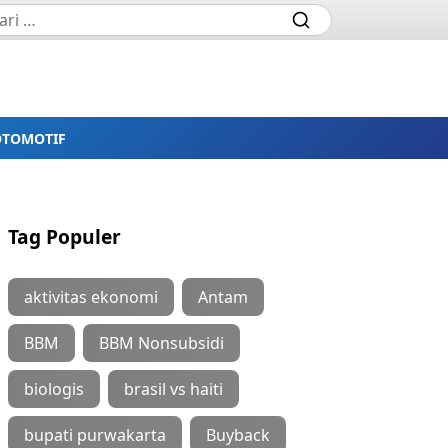
OTOMOTIF
Tag Populer
aktivitas ekonomi
Antam
BBM
BBM Nonsubsidi
biologis
brasil vs haiti
bupati purwakarta
Buyback