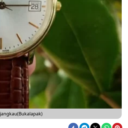
rjangkau(Bukalapak)