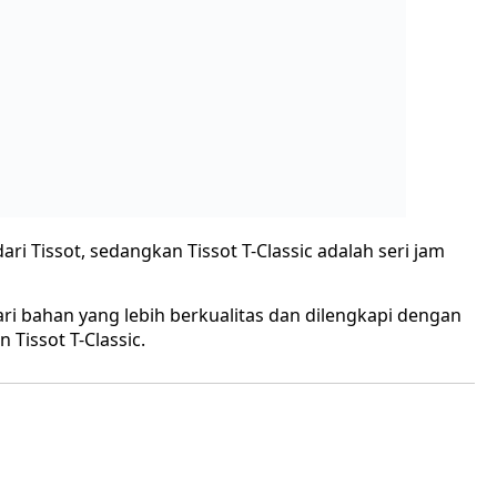
 Tissot T-Classic.
harga jam tangan tissot 1853
riginal
harga jam tangan tissot 1853 bekas
jam tangan tissot 1853
 tangan tissot 1853 original
jam tangan tissot 1853 swiss made