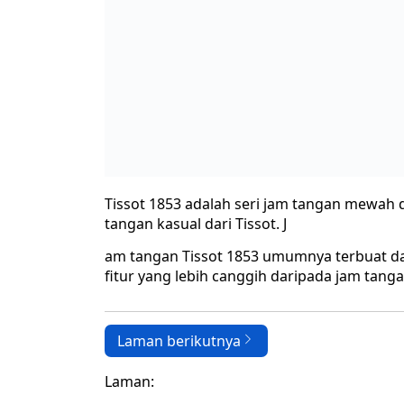
fitur yang lebih canggih daripada jam tangan
Laman berikutnya
Laman:
1
2
Tag:
ciri ciri jam tangan tissot 1853 asli
harga jam tangan tissot 1853 automatic o
harga jam tangan tissot 1853 original
jam tangan tissot 1853 automatic
jam
jam tangan tissot 1853 sapphire crystal