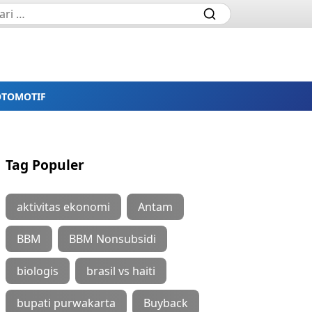
OTOMOTIF
Tag Populer
aktivitas ekonomi
Antam
BBM
BBM Nonsubsidi
biologis
brasil vs haiti
bupati purwakarta
Buyback