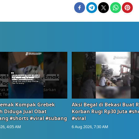
emak Kompak Grebek
Aksi Begal di Bekasi Buat 
 Diduga Jual Obat
Korban Rugi Rp30 Juta #sh
ang #shorts #viral #subang
#viral
26, 4:05 AM
6 Aug 2026, 7:30 AM