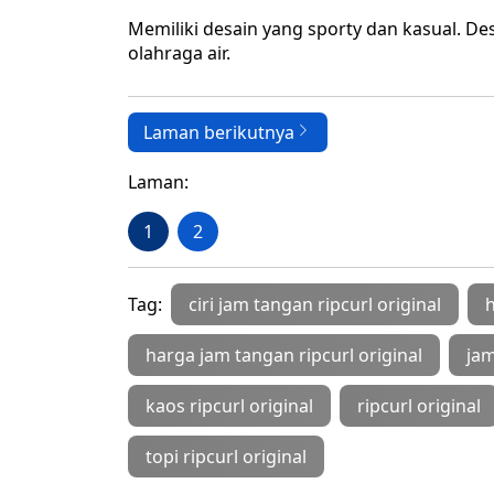
Memiliki desain yang sporty dan kasual. Des
olahraga air.
Laman berikutnya
Laman:
1
2
Tag:
ciri jam tangan ripcurl original
h
harga jam tangan ripcurl original
jam
kaos ripcurl original
ripcurl original
topi ripcurl original