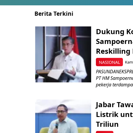
Berita Terkini
Dukung K
Sampoerna
Reskilling
NASIONAL
Kami
PASUNDANEKSPRES
PT HM Sampoerna
pekerja terdampa
Jabar Tawa
Listrik un
Triliun