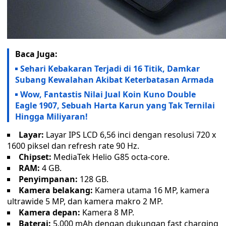
Baca Juga:
Sehari Kebakaran Terjadi di 16 Titik, Damkar
Subang Kewalahan Akibat Keterbatasan Armada
Wow, Fantastis Nilai Jual Koin Kuno Double
Eagle 1907, Sebuah Harta Karun yang Tak Ternilai
Hingga Miliyaran!
Layar:
Layar IPS LCD 6,56 inci dengan resolusi 720 x
1600 piksel dan refresh rate 90 Hz.
Chipset:
MediaTek Helio G85 octa-core.
RAM:
4 GB.
Penyimpanan:
128 GB.
Kamera belakang:
Kamera utama 16 MP, kamera
ultrawide 5 MP, dan kamera makro 2 MP.
Kamera depan:
Kamera 8 MP.
Baterai:
5.000 mAh dengan dukungan fast charging