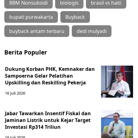
BBM Nonsubsidi
biologis
brasil vs haiti
bupati purwakarta
Buyback
buyback antam terbaru
dedi mulyadi
Berita Populer
Dukung Korban PHK, Kemnaker dan
Sampoerna Gelar Pelatihan
Upskilling dan Reskilling Pekerja
16 Juli 2026
Jabar Tawarkan Insentif Fiskal dan
Jaminan Listrik untuk Kejar Target
Investasi Rp314 Triliun
16 Juli 2026