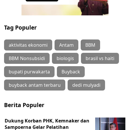
Tag Populer
aktivitas ekonomi
Antam
BBM
BBM Nonsubsidi
biologis
brasil vs haiti
bupati purwakarta
Buyback
buyback antam terbaru
dedi mulyadi
Berita Populer
Dukung Korban PHK, Kemnaker dan
Sampoerna Gelar Pelatihan