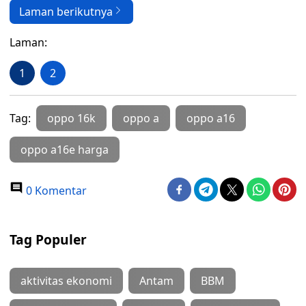
Laman berikutnya
Laman:
1
2
Tag:
oppo 16k
oppo a
oppo a16
oppo a16e harga
0 Komentar
Tag Populer
aktivitas ekonomi
Antam
BBM