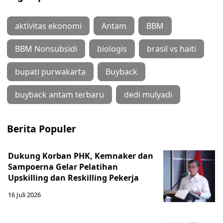
aktivitas ekonomi
Antam
BBM
BBM Nonsubsidi
biologis
brasil vs haiti
bupati purwakarta
Buyback
buyback antam terbaru
dedi mulyadi
Berita Populer
Dukung Korban PHK, Kemnaker dan
Sampoerna Gelar Pelatihan
Upskilling dan Reskilling Pekerja
16 Juli 2026