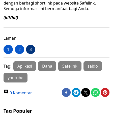
dengan berbagi shortlink pada website Safelink.
Semoga informasi ini bermanfaat bagi Anda.
(hil/hil)
Laman:
1
2
3
Tag:
Aplikasi
Dana
Safelink
saldo
youtube
0 Komentar
Tag Populer