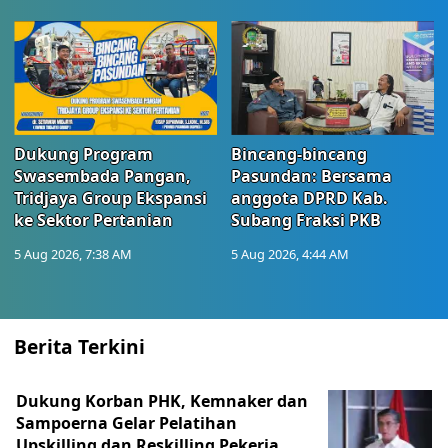
Dukung Program
Bincang-bincang
Swasembada Pangan,
Pasundan: Bersama
Tridjaya Group Ekspansi
anggota DPRD Kab.
ke Sektor Pertanian
Subang Fraksi PKB
5 Aug 2026, 7:38 AM
5 Aug 2026, 4:44 AM
Berita Terkini
Dukung Korban PHK, Kemnaker dan
Sampoerna Gelar Pelatihan
Upskilling dan Reskilling Pekerja