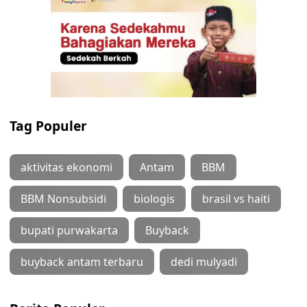
Tag Populer
aktivitas ekonomi
Antam
BBM
BBM Nonsubsidi
biologis
brasil vs haiti
bupati purwakarta
Buyback
buyback antam terbaru
dedi mulyadi