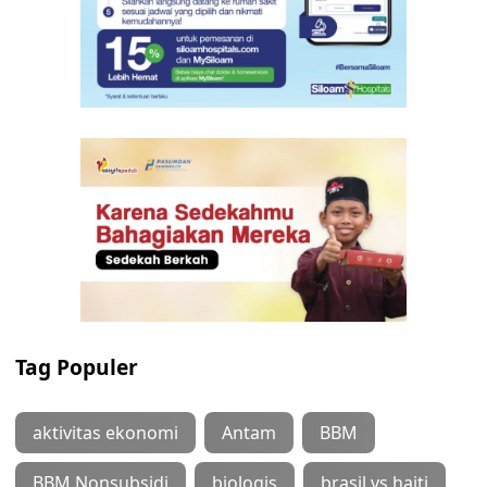
Tag Populer
aktivitas ekonomi
Antam
BBM
BBM Nonsubsidi
biologis
brasil vs haiti