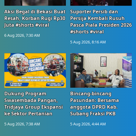
Aksi Begal di Bekasi Buat
Suporter Persib dan
Resah, Korban Rugi Rp30
Persija Kembali Rusuh
Juta #shorts #viral
Pasca Piala Presiden 2026
#shorts #viral
6 Aug 2026, 7:30 AM
5 Aug 2026, 8:16 AM
Dukung Program
Bincang-bincang
Swasembada Pangan,
Pasundan: Bersama
Tridjaya Group Ekspansi
anggota DPRD Kab.
ke Sektor Pertanian
Subang Fraksi PKB
5 Aug 2026, 7:38 AM
5 Aug 2026, 4:44 AM