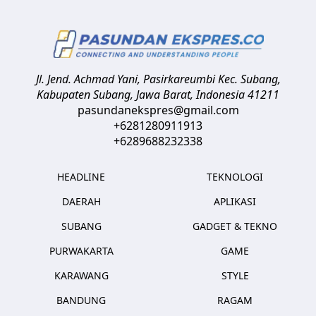
Jl. Jend. Achmad Yani, Pasirkareumbi
Kec. Subang,
Kabupaten Subang, Jawa Barat
,
Indonesia
41211
pasundanekspres@gmail.com
+6281280911913
+6289688232338
HEADLINE
TEKNOLOGI
DAERAH
APLIKASI
SUBANG
GADGET & TEKNO
PURWAKARTA
GAME
KARAWANG
STYLE
BANDUNG
RAGAM