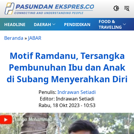
FOOD &
HEADLINE
DAERAH
PENDIDIKAN
TRAVELING
Beranda
»
JABAR
Motif Ramdanu, Tersangka
Pembunuhan Ibu dan Anak
di Subang Menyerahkan Diri
Penulis:
Indrawan Setiadi
Editor: Indrawan Setiadi
Rabu, 18 Okt 2023 - 10:53