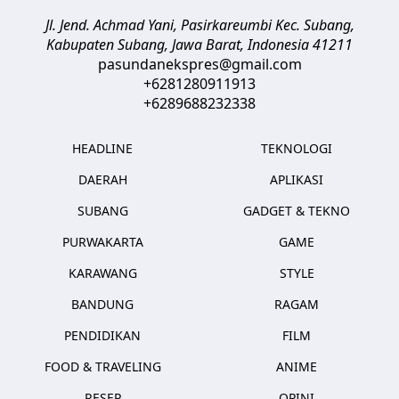
Jl. Jend. Achmad Yani, Pasirkareumbi
Kec. Subang,
Kabupaten Subang, Jawa Barat
,
Indonesia
41211
pasundanekspres@gmail.com
+6281280911913
+6289688232338
HEADLINE
TEKNOLOGI
DAERAH
APLIKASI
SUBANG
GADGET & TEKNO
PURWAKARTA
GAME
KARAWANG
STYLE
BANDUNG
RAGAM
PENDIDIKAN
FILM
FOOD & TRAVELING
ANIME
RESEP
OPINI