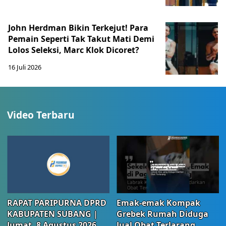
John Herdman Bikin Terkejut! Para
Pemain Seperti Tak Takut Mati Demi
Lolos Seleksi, Marc Klok Dicoret?
16 Juli 2026
Video Terbaru
RAPAT PARIPURNA DPRD
Emak-emak Kompak
KABUPATEN SUBANG |
Grebek Rumah Diduga
Jumat, 8 Agustus 2026
Jual Obat Terlarang