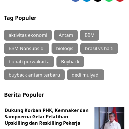
Tag Populer
aktivitas ekonomi
Antam
BBM
BBM Nonsubsidi
biologis
brasil vs haiti
bupati purwakarta
Buyback
buyback antam terbaru
dedi mulyadi
Berita Populer
Dukung Korban PHK, Kemnaker dan
Sampoerna Gelar Pelatihan
Upskilling dan Reskilling Pekerja