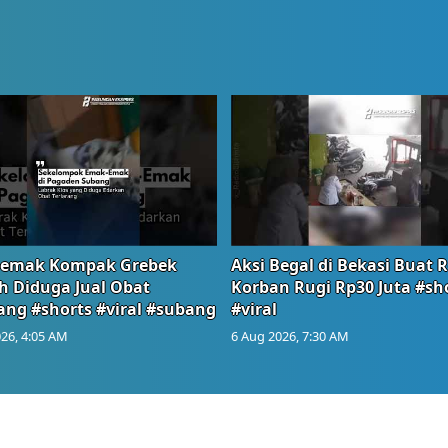
emak Kompak Grebek
Aksi Begal di Bekasi Buat 
 Diduga Jual Obat
Korban Rugi Rp30 Juta #sh
ang #shorts #viral #subang
#viral
26, 4:05 AM
6 Aug 2026, 7:30 AM