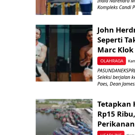
India Narendra M
Kompleks Candi P
John Herd
Seperti Ta
Marc Klok 
OLAHRAGA
Kami
PASUNDANEKSPRES
Seleksi berjalan
Paes, Dean James.
Tetapkan 
Rp15 Ribu,
Perikanan