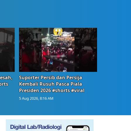
Resah,
Suporter Persib dan Persija
orts
Kembali Rusuh Pasca Piala
Presiden 2026 #shorts #viral
5 Aug 2026, 8:16 AM