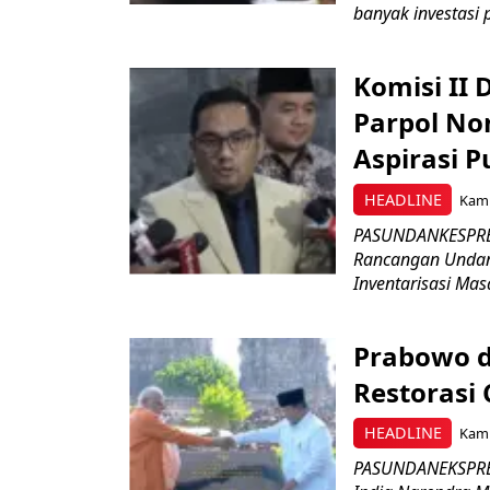
banyak investasi 
Komisi II
Parpol No
Aspirasi P
HEADLINE
Kami
PASUNDANKESPRES
Rancangan Undan
Inventarisasi Mas
Prabowo d
Restorasi
HEADLINE
Kami
PASUNDANEKSPRES