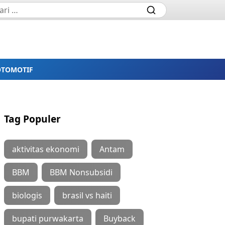
OTOMOTIF
Tag Populer
aktivitas ekonomi
Antam
BBM
BBM Nonsubsidi
biologis
brasil vs haiti
bupati purwakarta
Buyback