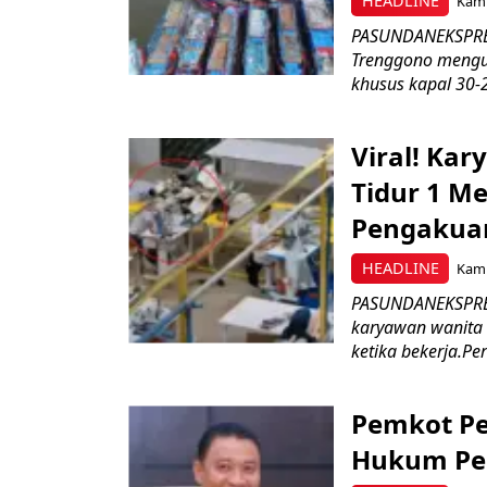
HEADLINE
Kami
PASUNDANEKSPRES
Trenggono meng
khusus kapal 30-2
Viral! Ka
Tidur 1 Me
Pengakua
HEADLINE
Kami
PASUNDANEKSPRES
karyawan wanita b
ketika bekerja.Pe
Pemkot Pe
Hukum Pe