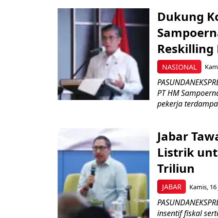
Dukung K
Sampoerna
Reskilling
NASIONAL
Kami
PASUNDANEKSPRES
PT HM Sampoerna
pekerja terdampa
Jabar Tawa
Listrik un
Triliun
JABAR
Kamis, 16 
PASUNDANEKSPRES
insentif fiskal s