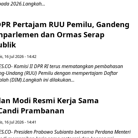
pada 2026.Langkah...
 DPR Pertajam RUU Pemilu, Gandeng
nparlemen dan Ormas Serap
ublik
s, 16 Jul 2026 - 14:42
.CO- Komisi II DPR RI terus mematangkan pembahasan
g-Undang (RUU) Pemilu dengan mempertajam Daftar
alah (DIM).Langkah ini dilakukan...
an Modi Resmi Kerja Sama
 Candi Prambanan
s, 16 Jul 2026 - 14:41
.CO- Presiden Prabowo Subianto bersama Perdana Menteri