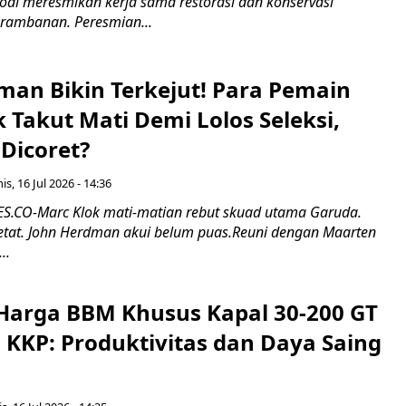
odi meresmikan kerja sama restorasi dan konservasi
rambanan. Peresmian...
man Bikin Terkejut! Para Pemain
k Takut Mati Demi Lolos Seleksi,
Dicoret?
s, 16 Jul 2026 - 14:36
.CO-Marc Klok mati-matian rebut skuad utama Garuda.
 ketat. John Herdman akui belum puas.Reuni dengan Maarten
..
Harga BBM Khusus Kapal 30-200 GT
 KKP: Produktivitas dan Daya Saing