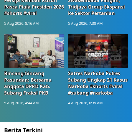
Persija Kembali Rusuh
Swasembada Pangan,
Pasca Piala Presiden 2026
Tridjaya Group Ekspansi
#shorts #viral
ke Sektor Pertanian
5 Aug 2026, 8:16 AM
5 Aug 2026, 7:38 AM
Bincang-bincang
Satres Narkoba Polres
Pasundan: Bersama
Subang Ungkap 21 Kasus
anggota DPRD Kab.
Narkoba #shorts #viral
Subang Fraksi PKB
#subang #narkoba
5 Aug 2026, 4:44 AM
4 Aug 2026, 6:39 AM
Berita Terkini