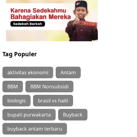
Tag Populer
aktivitas ekonomi
Antam
BBM
BBM Nonsubsidi
biologis
brasil vs haiti
bupati purwakarta
Buyback
buyback antam terbaru