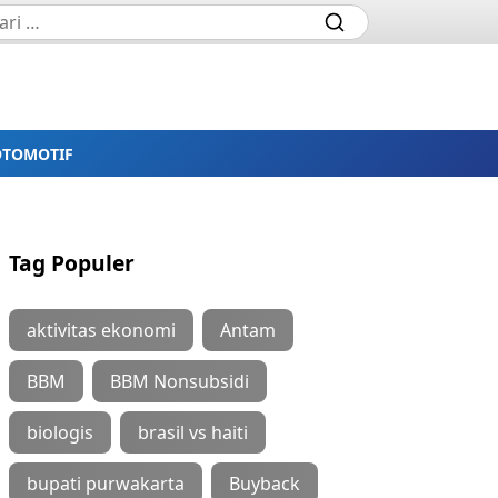
OTOMOTIF
Tag Populer
aktivitas ekonomi
Antam
BBM
BBM Nonsubsidi
biologis
brasil vs haiti
bupati purwakarta
Buyback