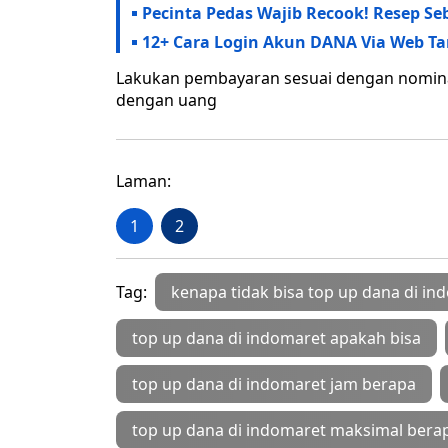
Pecinta Pedas Wajib Recook! Resep S
12+ Cara Login Akun DANA Via Web T
Lakukan pembayaran sesuai dengan nomina
dengan uang
Laman:
1
2
Tag:
kenapa tidak bisa top up dana di in
top up dana di indomaret apakah bisa
top up dana di indomaret jam berapa
top up dana di indomaret maksimal berapa