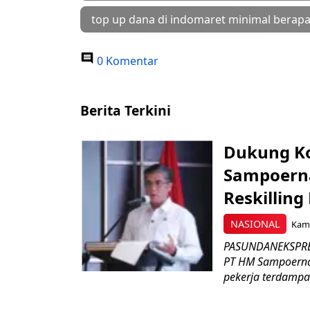
top up dana di indomaret minimal berap
0 Komentar
Berita Terkini
Dukung K
Sampoerna
Reskilling
NASIONAL
Kami
PASUNDANEKSPRES
PT HM Sampoerna
pekerja terdampa