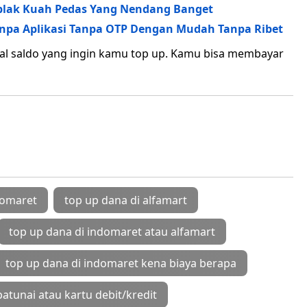
eblak Kuah Pedas Yang Nendang Banget
anpa Aplikasi Tanpa OTP Dengan Mudah Tanpa Ribet
l saldo yang ingin kamu top up. Kamu bisa membayar
domaret
top up dana di alfamart
top up dana di indomaret atau alfamart
top up dana di indomaret kena biaya berapa
tunai atau kartu debit/kredit