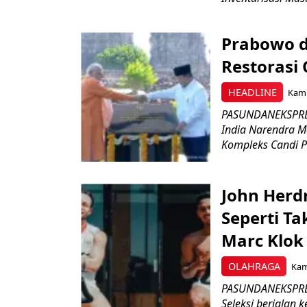
Prabowo d
Restorasi
HEADLINE
Kami
PASUNDANEKSPRES
India Narendra M
Kompleks Candi P
John Herd
Seperti Ta
Marc Klok 
OLAHRAGA
Kami
PASUNDANEKSPRES
Seleksi berjalan