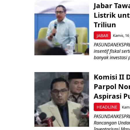
Jabar Tawa
Listrik un
Triliun
JABAR
Kamis, 16 
PASUNDANEKSPRES
insentif fiskal s
banyak investasi 
Komisi II
Parpol No
Aspirasi P
HEADLINE
Kami
PASUNDANKESPRES
Rancangan Undan
Inventarisasi Mas