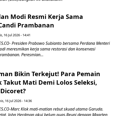
an Modi Resmi Kerja Sama
 Candi Prambanan
s, 16 Jul 2026 - 14:41
.CO- Presiden Prabowo Subianto bersama Perdana Menteri
odi meresmikan kerja sama restorasi dan konservasi
rambanan. Peresmian...
man Bikin Terkejut! Para Pemain
k Takut Mati Demi Lolos Seleksi,
Dicoret?
s, 16 Jul 2026 - 14:36
.CO-Marc Klok mati-matian rebut skuad utama Garuda.
 ketat. John Herdman akui belum puas.Reuni dengan Maarten