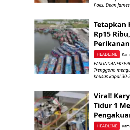
Paes, Dean James.
Tetapkan 
Rp15 Ribu,
Perikanan
HEADLINE
Kami
PASUNDANEKSPRES
Trenggono meng
khusus kapal 30-2
Viral! Ka
Tidur 1 Me
Pengakua
HEADLINE
Kami