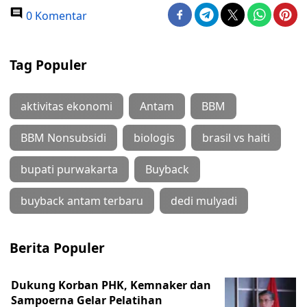
0 Komentar
Tag Populer
aktivitas ekonomi
Antam
BBM
BBM Nonsubsidi
biologis
brasil vs haiti
bupati purwakarta
Buyback
buyback antam terbaru
dedi mulyadi
Berita Populer
Dukung Korban PHK, Kemnaker dan
Sampoerna Gelar Pelatihan