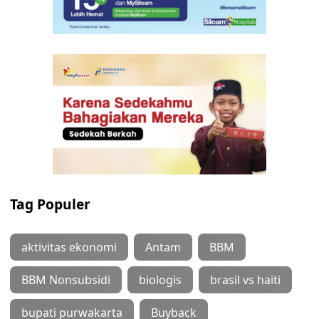
Tag Populer
aktivitas ekonomi
Antam
BBM
BBM Nonsubsidi
biologis
brasil vs haiti
bupati purwakarta
Buyback