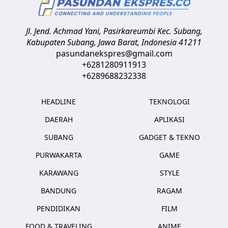
Jl. Jend. Achmad Yani, Pasirkareumbi
Kec. Subang,
Kabupaten Subang, Jawa Barat
,
Indonesia
41211
pasundanekspres@gmail.com
+6281280911913
+6289688232338
HEADLINE
TEKNOLOGI
DAERAH
APLIKASI
SUBANG
GADGET & TEKNO
PURWAKARTA
GAME
KARAWANG
STYLE
BANDUNG
RAGAM
PENDIDIKAN
FILM
FOOD & TRAVELING
ANIME