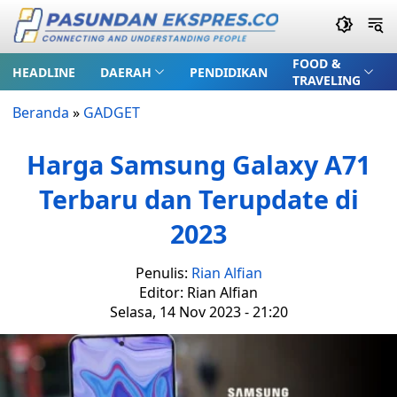
FOOD &
HEADLINE
DAERAH
PENDIDIKAN
TRAVELING
Beranda
»
GADGET
Harga Samsung Galaxy A71
Terbaru dan Terupdate di
2023
Penulis:
Rian Alfian
Editor: Rian Alfian
Selasa, 14 Nov 2023 - 21:20