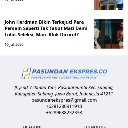
John Herdman Bikin Terkejut! Para
Pemain Seperti Tak Takut Mati Demi
Lolos Seleksi, Marc Klok Dicoret?
16 Juli 2026
Jl. Jend. Achmad Yani, Pasirkareumbi
Kec. Subang,
Kabupaten Subang, Jawa Barat
,
Indonesia
41211
pasundanekspres@gmail.com
+6281280911913
+6289688232338
HEADLINE
TEKNOLOGI