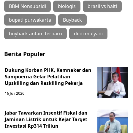
BBM Nonsubsidi
biologis
brasil vs haiti
bupati purwakarta
Buyback
buyback antam terbaru
dedi mulyadi
Berita Populer
Dukung Korban PHK, Kemnaker dan
Sampoerna Gelar Pelatihan
Upskilling dan Reskilling Pekerja
16 Juli 2026
Jabar Tawarkan Insentif Fiskal dan
Jaminan Listrik untuk Kejar Target
Investasi Rp314 Triliun