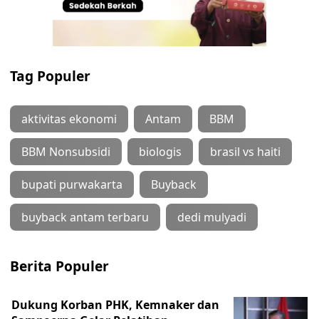
Tag Populer
aktivitas ekonomi
Antam
BBM
BBM Nonsubsidi
biologis
brasil vs haiti
bupati purwakarta
Buyback
buyback antam terbaru
dedi mulyadi
Berita Populer
Dukung Korban PHK, Kemnaker dan