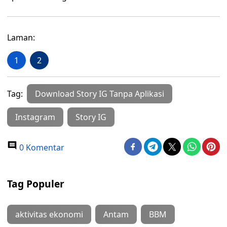
Laman:
1
2
Tag:
Download Story IG Tanpa Aplikasi
Instagram
Story IG
0 Komentar
Tag Populer
aktivitas ekonomi
Antam
BBM