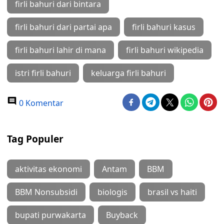
firli bahuri dari bintara
firli bahuri dari partai apa
firli bahuri kasus
firli bahuri lahir di mana
firli bahuri wikipedia
istri firli bahuri
keluarga firli bahuri
0 Komentar
Tag Populer
aktivitas ekonomi
Antam
BBM
BBM Nonsubsidi
biologis
brasil vs haiti
bupati purwakarta
Buyback