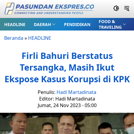
FOOD &
HEADLINE
DAERAH
PENDIDIKAN
TRAVELING
Beranda
»
HEADLINE
Firli Bahuri Berstatus
Tersangka, Masih Ikut
Ekspose Kasus Korupsi di KPK
Penulis:
Hadi Martadinata
Editor: Hadi Martadinata
Jumat, 24 Nov 2023 - 05:00