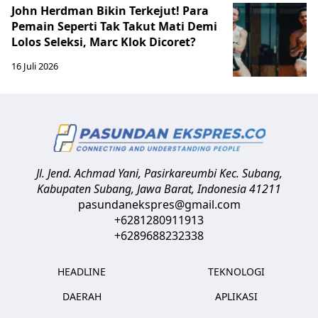
John Herdman Bikin Terkejut! Para
Pemain Seperti Tak Takut Mati Demi
Lolos Seleksi, Marc Klok Dicoret?
16 Juli 2026
Jl. Jend. Achmad Yani, Pasirkareumbi
Kec. Subang,
Kabupaten Subang, Jawa Barat
,
Indonesia
41211
pasundanekspres@gmail.com
+6281280911913
+6289688232338
HEADLINE
TEKNOLOGI
DAERAH
APLIKASI