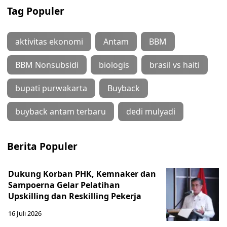
Tag Populer
aktivitas ekonomi
Antam
BBM
BBM Nonsubsidi
biologis
brasil vs haiti
bupati purwakarta
Buyback
buyback antam terbaru
dedi mulyadi
Berita Populer
Dukung Korban PHK, Kemnaker dan
Sampoerna Gelar Pelatihan
Upskilling dan Reskilling Pekerja
16 Juli 2026