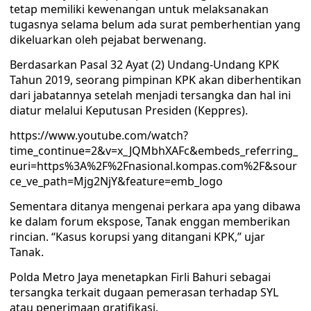
tetap memiliki kewenangan untuk melaksanakan
tugasnya selama belum ada surat pemberhentian yang
dikeluarkan oleh pejabat berwenang.
Berdasarkan Pasal 32 Ayat (2) Undang-Undang KPK
Tahun 2019, seorang pimpinan KPK akan diberhentikan
dari jabatannya setelah menjadi tersangka dan hal ini
diatur melalui Keputusan Presiden (Keppres).
https://www.youtube.com/watch?
time_continue=2&v=x_JQMbhXAFc&embeds_referring_
euri=https%3A%2F%2Fnasional.kompas.com%2F&sour
ce_ve_path=Mjg2NjY&feature=emb_logo
Sementara ditanya mengenai perkara apa yang dibawa
ke dalam forum ekspose, Tanak enggan memberikan
rincian. “Kasus korupsi yang ditangani KPK,” ujar
Tanak.
Polda Metro Jaya menetapkan Firli Bahuri sebagai
tersangka terkait dugaan pemerasan terhadap SYL
atau penerimaan gratifikasi.