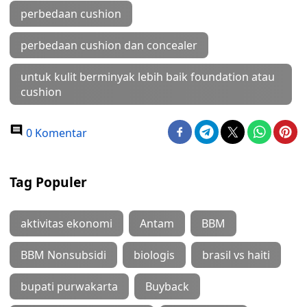
perbedaan cushion
perbedaan cushion dan concealer
untuk kulit berminyak lebih baik foundation atau
cushion
0 Komentar
Tag Populer
aktivitas ekonomi
Antam
BBM
BBM Nonsubsidi
biologis
brasil vs haiti
bupati purwakarta
Buyback