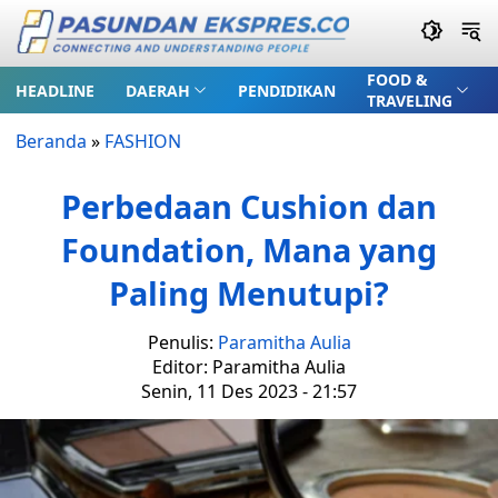
FOOD &
HEADLINE
DAERAH
PENDIDIKAN
TRAVELING
Beranda
»
FASHION
Perbedaan Cushion dan
Foundation, Mana yang
Paling Menutupi?
Penulis:
Paramitha Aulia
Editor: Paramitha Aulia
Senin, 11 Des 2023 - 21:57