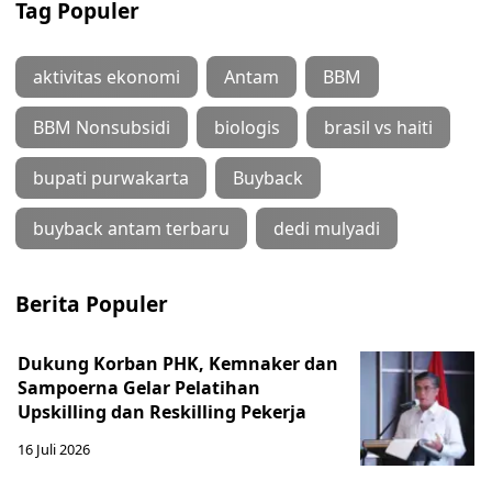
Tag Populer
aktivitas ekonomi
Antam
BBM
BBM Nonsubsidi
biologis
brasil vs haiti
bupati purwakarta
Buyback
buyback antam terbaru
dedi mulyadi
Berita Populer
Dukung Korban PHK, Kemnaker dan
Sampoerna Gelar Pelatihan
Upskilling dan Reskilling Pekerja
16 Juli 2026