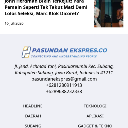
John Herdman Bikin Terkejut! Para
Pemain Seperti Tak Takut Mati Demi
Lolos Seleksi, Marc Klok Dicoret?
16 Juli 2026
Jl. Jend. Achmad Yani, Pasirkareumbi
Kec. Subang,
Kabupaten Subang, Jawa Barat
,
Indonesia
41211
pasundanekspres@gmail.com
+6281280911913
+6289688232338
HEADLINE
TEKNOLOGI
DAERAH
APLIKASI
SUBANG
GADGET & TEKNO