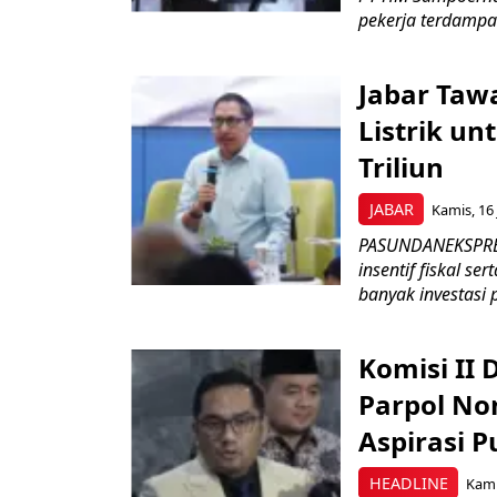
pekerja terdampa
Jabar Tawa
Listrik un
Triliun
JABAR
Kamis, 16 
PASUNDANEKSPRES
insentif fiskal s
banyak investasi 
Komisi II
Parpol No
Aspirasi P
HEADLINE
Kami