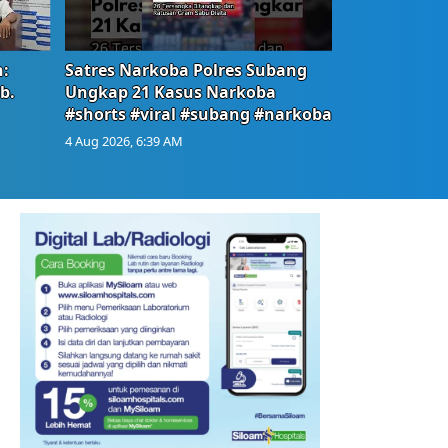
:
Satres Narkoba Polres Subang
b.
Ungkap 21 Kasus Narkoba
#shorts #viral #subang #narkoba
4 Aug 2026, 6:39 AM