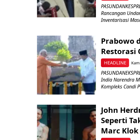
PASUNDANKESPRES
Rancangan Undan
Inventarisasi Mas
Prabowo d
Restorasi
HEADLINE
Kami
PASUNDANEKSPRES
India Narendra M
Kompleks Candi P
John Herd
Seperti Ta
Marc Klok 