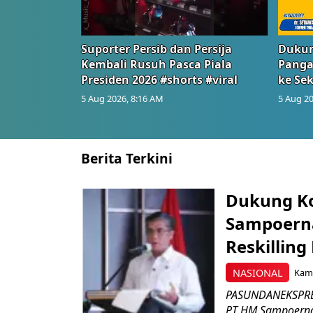
Suporter Persib dan Persija
Dukun
Kembali Rusuh Pasca Piala
Panga
Presiden 2026 #shorts #viral
ke Sek
5 Aug 2026, 8:16 AM
5 Aug 20
Berita Terkini
Dukung K
Sampoerna
Reskilling
NASIONAL
Kami
PASUNDANEKSPRES
PT HM Sampoerna