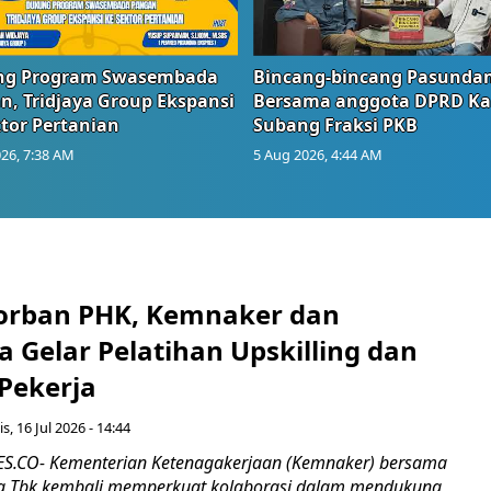
g Program Swasembada
Bincang-bincang Pasundan
n, Tridjaya Group Ekspansi
Bersama anggota DPRD Ka
tor Pertanian
Subang Fraksi PKB
26, 7:38 AM
5 Aug 2026, 4:44 AM
orban PHK, Kemnaker dan
 Gelar Pelatihan Upskilling dan
 Pekerja
s, 16 Jul 2026 - 14:44
.CO- Kementerian Ketenagakerjaan (Kemnaker) bersama
 Tbk kembali memperkuat kolaborasi dalam mendukung