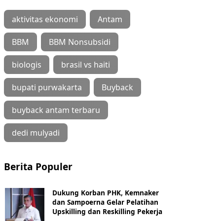
aktivitas ekonomi
Antam
BBM
BBM Nonsubsidi
biologis
brasil vs haiti
bupati purwakarta
Buyback
buyback antam terbaru
dedi mulyadi
Berita Populer
Dukung Korban PHK, Kemnaker
dan Sampoerna Gelar Pelatihan
Upskilling dan Reskilling Pekerja