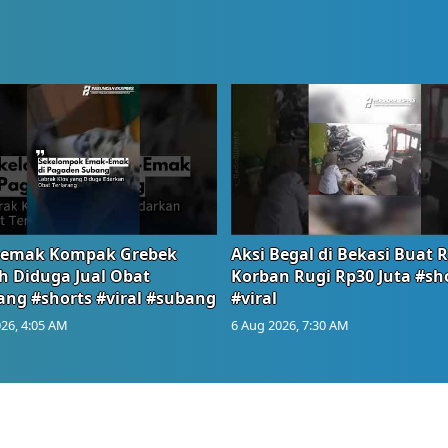
emak Kompak Grebek
Aksi Begal di Bekasi Buat 
 Diduga Jual Obat
Korban Rugi Rp30 Juta #sh
ang #shorts #viral #subang
#viral
26, 4:05 AM
6 Aug 2026, 7:30 AM