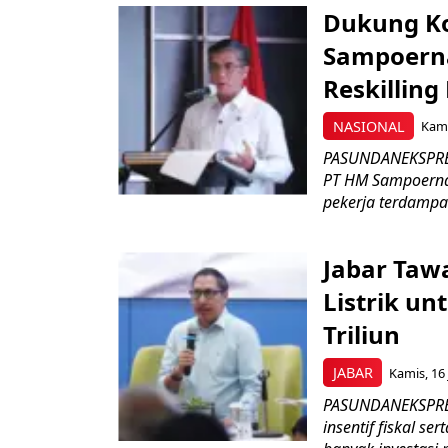
Dukung K
Sampoerna
Reskilling
NASIONAL
Kami
PASUNDANEKSPRES
PT HM Sampoerna
pekerja terdampa
Jabar Tawa
Listrik un
Triliun
JABAR
Kamis, 16 
PASUNDANEKSPRES
insentif fiskal s