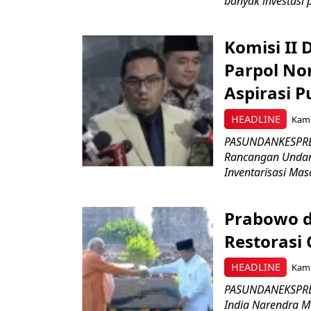
banyak investasi 
Komisi II
Parpol No
Aspirasi P
HEADLINE
Kami
PASUNDANKESPRES
Rancangan Undan
Inventarisasi Mas
Prabowo d
Restorasi
HEADLINE
Kami
PASUNDANEKSPRES
India Narendra M