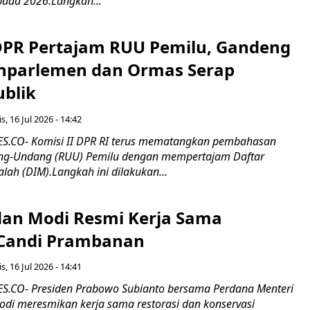
pada 2026.Langkah...
 DPR Pertajam RUU Pemilu, Gandeng
nparlemen dan Ormas Serap
ublik
s, 16 Jul 2026 - 14:42
.CO- Komisi II DPR RI terus mematangkan pembahasan
g-Undang (RUU) Pemilu dengan mempertajam Daftar
alah (DIM).Langkah ini dilakukan...
an Modi Resmi Kerja Sama
 Candi Prambanan
s, 16 Jul 2026 - 14:41
.CO- Presiden Prabowo Subianto bersama Perdana Menteri
odi meresmikan kerja sama restorasi dan konservasi