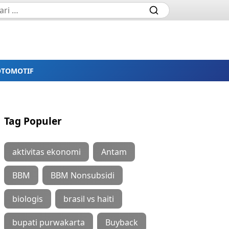
OTOMOTIF
Tag Populer
aktivitas ekonomi
Antam
BBM
BBM Nonsubsidi
biologis
brasil vs haiti
bupati purwakarta
Buyback