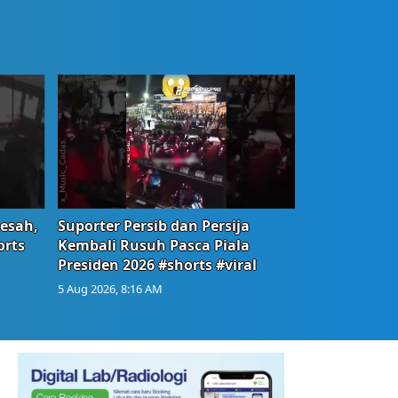
Resah,
Suporter Persib dan Persija
orts
Kembali Rusuh Pasca Piala
Presiden 2026 #shorts #viral
5 Aug 2026, 8:16 AM