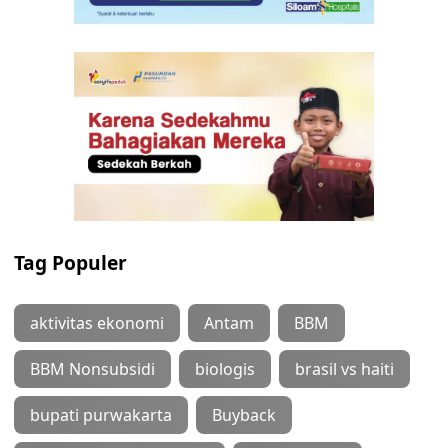
Tag Populer
aktivitas ekonomi
Antam
BBM
BBM Nonsubsidi
biologis
brasil vs haiti
bupati purwakarta
Buyback