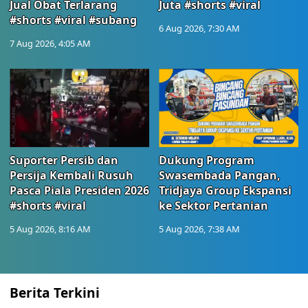
Jual Obat Terlarang
Juta #shorts #viral
#shorts #viral #subang
6 Aug 2026, 7:30 AM
7 Aug 2026, 4:05 AM
Suporter Persib dan
Dukung Program
Persija Kembali Rusuh
Swasembada Pangan,
Pasca Piala Presiden 2026
Tridjaya Group Ekspansi
#shorts #viral
ke Sektor Pertanian
5 Aug 2026, 8:16 AM
5 Aug 2026, 7:38 AM
Berita Terkini