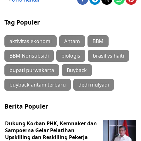
Tag Populer
aktivitas ekonomi
Antam
BBM
BBM Nonsubsidi
biologis
brasil vs haiti
bupati purwakarta
Buyback
buyback antam terbaru
dedi mulyadi
Berita Populer
Dukung Korban PHK, Kemnaker dan
Sampoerna Gelar Pelatihan
Upskilling dan Reskilling Pekerja