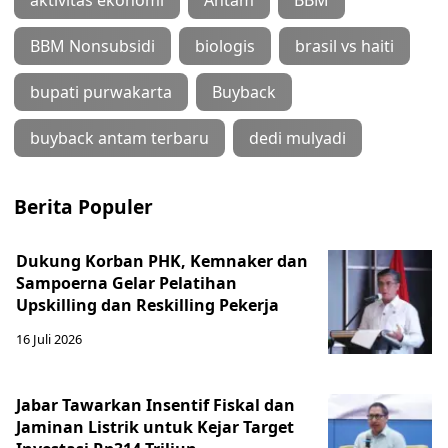
aktivitas ekonomi
Antam
BBM
BBM Nonsubsidi
biologis
brasil vs haiti
bupati purwakarta
Buyback
buyback antam terbaru
dedi mulyadi
Berita Populer
Dukung Korban PHK, Kemnaker dan
Sampoerna Gelar Pelatihan
Upskilling dan Reskilling Pekerja
16 Juli 2026
Jabar Tawarkan Insentif Fiskal dan
Jaminan Listrik untuk Kejar Target