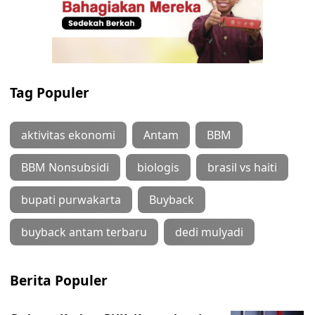
Tag Populer
aktivitas ekonomi
Antam
BBM
BBM Nonsubsidi
biologis
brasil vs haiti
bupati purwakarta
Buyback
buyback antam terbaru
dedi mulyadi
Berita Populer