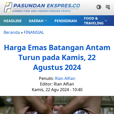
FOOD &
HEADLINE
DAERAH
PENDIDIKAN
TRAVELING
Beranda
»
FINANSIAL
Harga Emas Batangan Antam
Turun pada Kamis, 22
Agustus 2024
Penulis:
Rian Alfian
Editor: Rian Alfian
Kamis, 22 Agu 2024 - 10:40