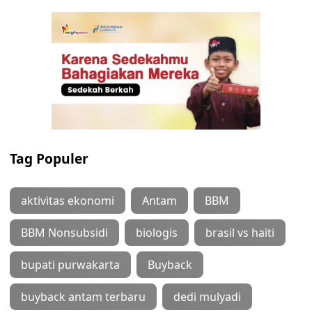
Tag Populer
aktivitas ekonomi
Antam
BBM
BBM Nonsubsidi
biologis
brasil vs haiti
bupati purwakarta
Buyback
buyback antam terbaru
dedi mulyadi