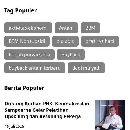
Tag Populer
aktivitas ekonomi
Antam
BBM
BBM Nonsubsidi
biologis
brasil vs haiti
bupati purwakarta
Buyback
buyback antam terbaru
dedi mulyadi
Berita Populer
Dukung Korban PHK, Kemnaker dan
Sampoerna Gelar Pelatihan
Upskilling dan Reskilling Pekerja
16 Juli 2026