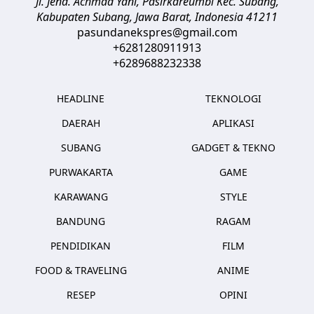
Jl. Jend. Achmad Yani, Pasirkareumbi
Kec. Subang,
Kabupaten Subang, Jawa Barat
,
Indonesia
41211
pasundanekspres@gmail.com
+6281280911913
+6289688232338
HEADLINE
TEKNOLOGI
DAERAH
APLIKASI
SUBANG
GADGET & TEKNO
PURWAKARTA
GAME
KARAWANG
STYLE
BANDUNG
RAGAM
PENDIDIKAN
FILM
FOOD & TRAVELING
ANIME
RESEP
OPINI