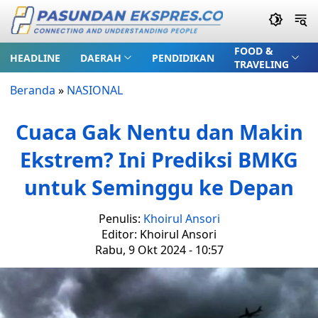
FOOD &
HEADLINE
DAERAH
PENDIDIKAN
TRAVELING
Beranda
»
NASIONAL
Cuaca Gak Nentu dan Makin
Ekstrem? Ini Prediksi BMKG
untuk Seminggu ke Depan
Penulis:
Khoirul Ansori
Editor: Khoirul Ansori
Rabu, 9 Okt 2024 - 10:57