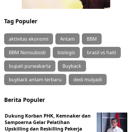
Tag Populer
aktivitas ekonomi
Antam
BBM
BBM Nonsubsidi
biologis
brasil vs haiti
bupati purwakarta
Buyback
buyback antam terbaru
dedi mulyadi
Berita Populer
Dukung Korban PHK, Kemnaker dan
Sampoerna Gelar Pelatihan
Upskilling dan Reskilling Pekerja