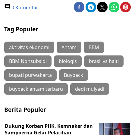
0 Komentar
Tag Populer
aktivitas ekonomi
Antam
BBM
BBM Nonsubsidi
biologis
brasil vs haiti
bupati purwakarta
Buyback
buyback antam terbaru
dedi mulyadi
Berita Populer
Dukung Korban PHK, Kemnaker dan
Sampoerna Gelar Pelatihan