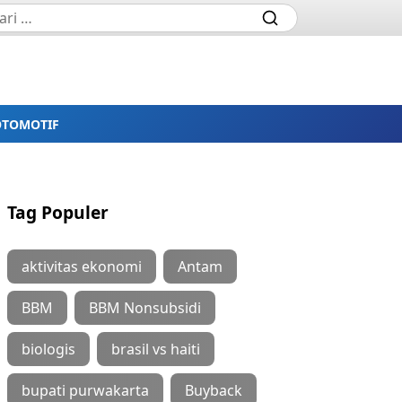
OTOMOTIF
Tag Populer
aktivitas ekonomi
Antam
BBM
BBM Nonsubsidi
biologis
brasil vs haiti
bupati purwakarta
Buyback