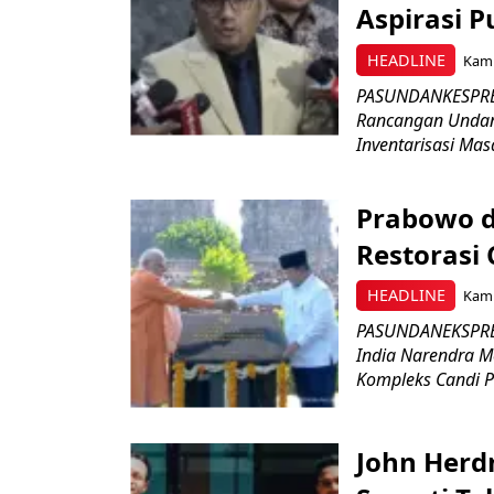
Aspirasi P
HEADLINE
Kami
PASUNDANKESPRES
Rancangan Undan
Inventarisasi Mas
Prabowo d
Restorasi
HEADLINE
Kami
PASUNDANEKSPRES
India Narendra M
Kompleks Candi P
John Herd