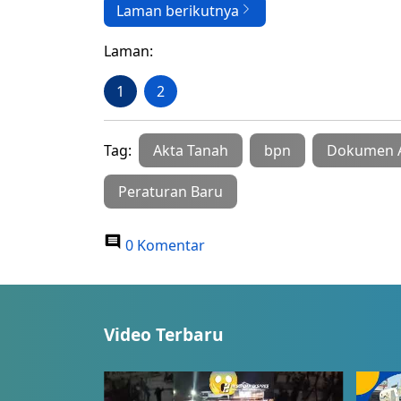
Laman berikutnya
Laman:
1
2
Tag:
Akta Tanah
bpn
Dokumen 
Peraturan Baru
0 Komentar
Video Terbaru