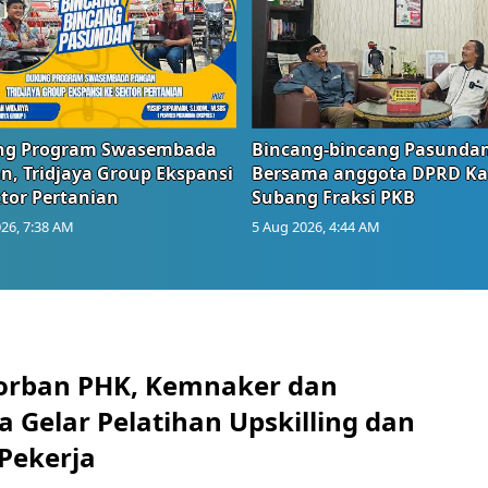
g Program Swasembada
Bincang-bincang Pasundan
n, Tridjaya Group Ekspansi
Bersama anggota DPRD Ka
tor Pertanian
Subang Fraksi PKB
26, 7:38 AM
5 Aug 2026, 4:44 AM
orban PHK, Kemnaker dan
 Gelar Pelatihan Upskilling dan
 Pekerja