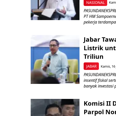
NASIONAL
Kami
PASUNDANEKSPRES
PT HM Sampoerna
pekerja terdampa
Jabar Tawa
Listrik un
Triliun
JABAR
Kamis, 16 
PASUNDANEKSPRES
insentif fiskal s
banyak investasi 
Komisi II
Parpol No