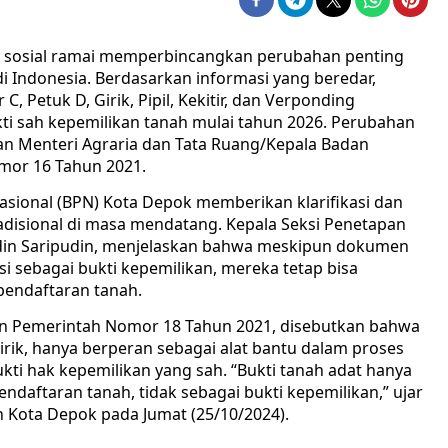
ia sosial ramai memperbincangkan perubahan penting
 di Indonesia. Berdasarkan informasi yang beredar,
C, Petuk D, Girik, Pipil, Kekitir, dan Verponding
ukti sah kepemilikan tanah mulai tahun 2026. Perubahan
an Menteri Agraria dan Tata Ruang/Kepala Badan
mor 16 Tahun 2021.
sional (BPN) Kota Depok memberikan klarifikasi dan
adisional di masa mendatang. Kepala Seksi Penetapan
din Saripudin, menjelaskan bahwa meskipun dokumen
si sebagai bukti kepemilikan, mereka tetap bisa
pendaftaran tanah.
n Pemerintah Nomor 18 Tahun 2021, disebutkan bahwa
irik, hanya berperan sebagai alat bantu dalam proses
kti hak kepemilikan yang sah. “Bukti tanah adat hanya
ndaftaran tanah, tidak sebagai bukti kepemilikan,” ujar
h Kota Depok pada Jumat (25/10/2024).