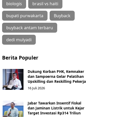
biologis
brasil vs haiti
bupati purwakarta
Buyback
buyback antam terbaru
dedi mulyadi
Berita Populer
Dukung Korban PHK, Kemnaker
dan Sampoerna Gelar Pelatihan
Upskilling dan Reskilling Pekerja
16 Juli 2026
Jabar Tawarkan Insentif Fiskal
dan Jaminan Listrik untuk Kejar
Target Investasi Rp314 Triliun