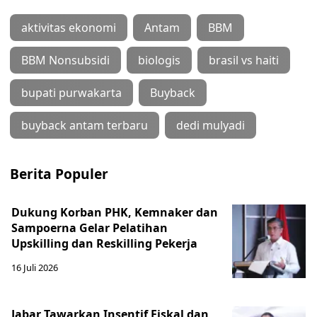
aktivitas ekonomi
Antam
BBM
BBM Nonsubsidi
biologis
brasil vs haiti
bupati purwakarta
Buyback
buyback antam terbaru
dedi mulyadi
Berita Populer
Dukung Korban PHK, Kemnaker dan
Sampoerna Gelar Pelatihan
Upskilling dan Reskilling Pekerja
16 Juli 2026
Jabar Tawarkan Insentif Fiskal dan