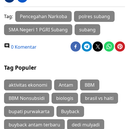
Tag:
Pencegahan Narkoba
polres subang
SMA Negeri 1 PGRI Subang
subang
0 Komentar
Tag Populer
aktivitas ekonomi
Antam
BBM
BBM Nonsubsidi
biologis
brasil vs haiti
bupati purwakarta
Buyback
buyback antam terbaru
dedi mulyadi