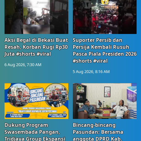
Aksi Begal di Bekasi Buat
Suporter Persib dan
Resah, Korban Rugi Rp30
Persija Kembali Rusuh
Juta #shorts #viral
Pasca Piala Presiden 2026
#shorts #viral
6 Aug 2026, 7:30 AM
5 Aug 2026, 8:16 AM
Dukung Program
Bincang-bincang
Swasembada Pangan,
Pasundan: Bersama
Tridjaya Group Ekspansi
anggota DPRD Kab.