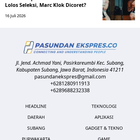
Lolos Seleksi, Marc Klok Dicoret?
16 Juli 2026
Jl. Jend. Achmad Yani, Pasirkareumbi
Kec. Subang,
Kabupaten Subang, Jawa Barat
,
Indonesia
41211
pasundanekspres@gmail.com
+6281280911913
+6289688232338
HEADLINE
TEKNOLOGI
DAERAH
APLIKASI
SUBANG
GADGET & TEKNO
PURWAKARTA
GAME