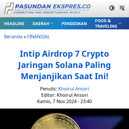
FOOD &
HEADLINE
DAERAH
PENDIDIKAN
TRAVELING
Beranda
»
FINANSIAL
Intip Airdrop 7 Crypto
Jaringan Solana Paling
Menjanjikan Saat Ini!
Penulis:
Khoirul Ansori
Editor: Khoirul Ansori
Kamis, 7 Nov 2024 - 23:40