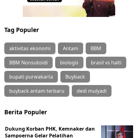
Tag Populer
aktivitas ekonomi
Antam
BBM
BBM Nonsubsidi
biologis
brasil vs haiti
bupati purwakarta
Buyback
buyback antam terbaru
dedi mulyadi
Berita Populer
Dukung Korban PHK, Kemnaker dan
Sampoerna Gelar Pelatihan