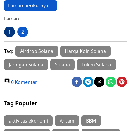
Laman berikutnya
Laman:
1
2
Tag:
Airdrop Solana
Harga Koin Solana
Jaringan Solana
Solana
Token Solana
0 Komentar
Tag Populer
aktivitas ekonomi
Antam
BBM