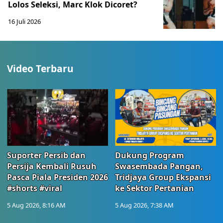
Lolos Seleksi, Marc Klok Dicoret?
16 Juli 2026
Video Terbaru
Suporter Persib dan
Dukung Program
Persija Kembali Rusuh
Swasembada Pangan,
Pasca Piala Presiden 2026
Tridjaya Group Ekspansi
#shorts #viral
ke Sektor Pertanian
5 Aug 2026, 8:16 AM
5 Aug 2026, 7:38 AM