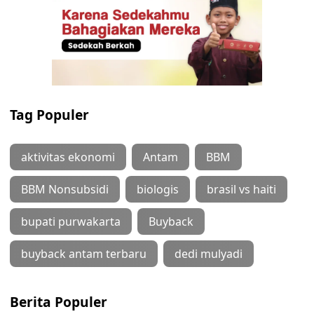
Tag Populer
aktivitas ekonomi
Antam
BBM
BBM Nonsubsidi
biologis
brasil vs haiti
bupati purwakarta
Buyback
buyback antam terbaru
dedi mulyadi
Berita Populer