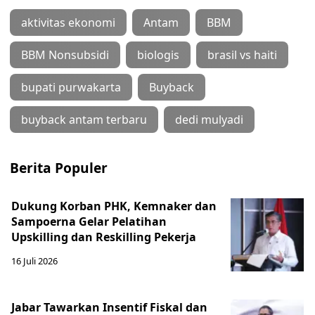
aktivitas ekonomi
Antam
BBM
BBM Nonsubsidi
biologis
brasil vs haiti
bupati purwakarta
Buyback
buyback antam terbaru
dedi mulyadi
Berita Populer
Dukung Korban PHK, Kemnaker dan
Sampoerna Gelar Pelatihan
Upskilling dan Reskilling Pekerja
16 Juli 2026
Jabar Tawarkan Insentif Fiskal dan