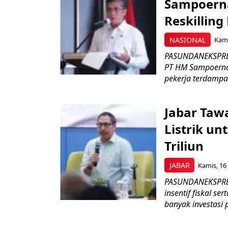
Sampoerna
Reskilling
NASIONAL
Kami
PASUNDANEKSPRES
PT HM Sampoerna
pekerja terdampa
Jabar Tawa
Listrik un
Triliun
JABAR
Kamis, 16 
PASUNDANEKSPRES
insentif fiskal s
banyak investasi 