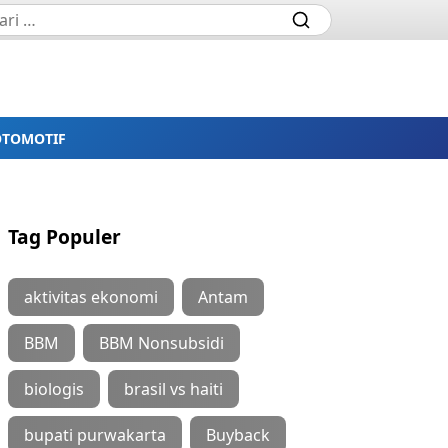
OTOMOTIF
Tag Populer
aktivitas ekonomi
Antam
BBM
BBM Nonsubsidi
biologis
brasil vs haiti
bupati purwakarta
Buyback