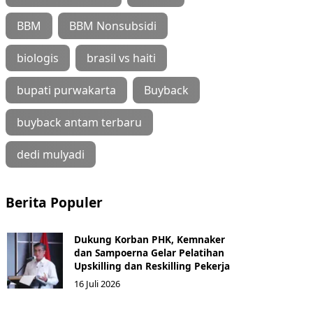
BBM
BBM Nonsubsidi
biologis
brasil vs haiti
bupati purwakarta
Buyback
buyback antam terbaru
dedi mulyadi
Berita Populer
Dukung Korban PHK, Kemnaker
dan Sampoerna Gelar Pelatihan
Upskilling dan Reskilling Pekerja
16 Juli 2026