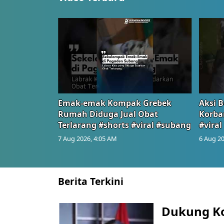
Emak-emak Kompak Grebek
Aksi B
Rumah Diduga Jual Obat
Korba
Terlarang #shorts #viral #subang
#viral
7 Aug 2026, 4:05 AM
6 Aug 20
Berita Terkini
Dukung K