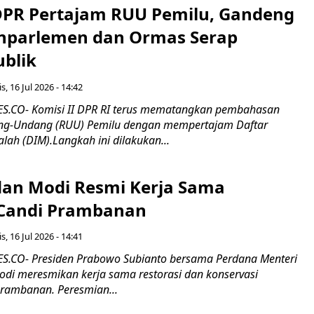
 DPR Pertajam RUU Pemilu, Gandeng
nparlemen dan Ormas Serap
ublik
s, 16 Jul 2026 - 14:42
.CO- Komisi II DPR RI terus mematangkan pembahasan
g-Undang (RUU) Pemilu dengan mempertajam Daftar
alah (DIM).Langkah ini dilakukan...
an Modi Resmi Kerja Sama
 Candi Prambanan
s, 16 Jul 2026 - 14:41
.CO- Presiden Prabowo Subianto bersama Perdana Menteri
odi meresmikan kerja sama restorasi dan konservasi
rambanan. Peresmian...