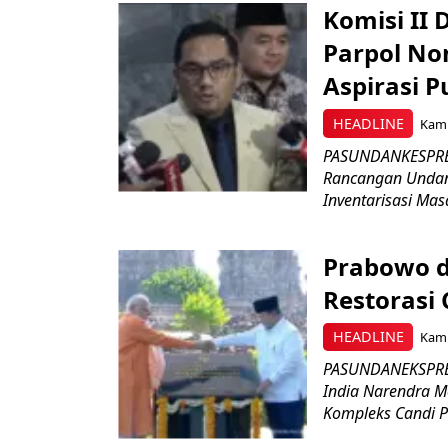
Komisi II
Parpol No
Aspirasi P
HEADLINE
Kami
PASUNDANKESPRES
Rancangan Undan
Inventarisasi Mas
Prabowo d
Restorasi
HEADLINE
Kami
PASUNDANEKSPRES
India Narendra M
Kompleks Candi P