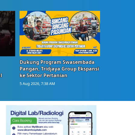
Dukung Program Swasembada
Pangan, Tridjaya Group Ekspansi
l
ke Sektor Pertanian
5 Aug 2026, 7:38 AM