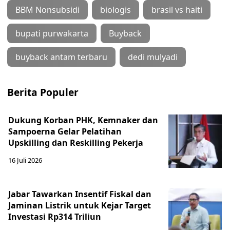
BBM Nonsubsidi
biologis
brasil vs haiti
bupati purwakarta
Buyback
buyback antam terbaru
dedi mulyadi
Berita Populer
Dukung Korban PHK, Kemnaker dan
Sampoerna Gelar Pelatihan
Upskilling dan Reskilling Pekerja
16 Juli 2026
Jabar Tawarkan Insentif Fiskal dan
Jaminan Listrik untuk Kejar Target
Investasi Rp314 Triliun