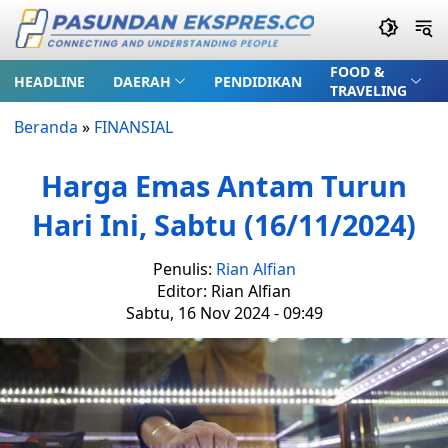
FOOD &
HEADLINE
DAERAH
PENDIDIKAN
TRAVELING
Beranda
»
FINANSIAL
Harga Emas Antam Turun
Hari Ini, Sabtu (16/11/2024)
Penulis:
Rian Alfian
Editor: Rian Alfian
Sabtu, 16 Nov 2024 - 09:49