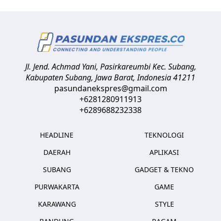
Jl. Jend. Achmad Yani, Pasirkareumbi
Kec. Subang,
Kabupaten Subang, Jawa Barat
,
Indonesia
41211
pasundanekspres@gmail.com
+6281280911913
+6289688232338
HEADLINE
TEKNOLOGI
DAERAH
APLIKASI
SUBANG
GADGET & TEKNO
PURWAKARTA
GAME
KARAWANG
STYLE