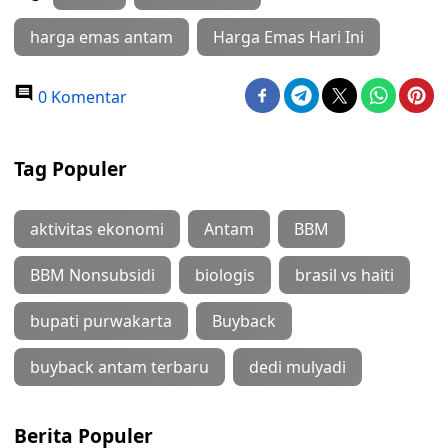
harga emas antam
Harga Emas Hari Ini
0 Komentar
Tag Populer
aktivitas ekonomi
Antam
BBM
BBM Nonsubsidi
biologis
brasil vs haiti
bupati purwakarta
Buyback
buyback antam terbaru
dedi mulyadi
Berita Populer