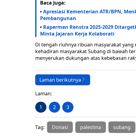
Baca Juga:
Apresiasi Kementerian ATR/BPN, Men
Pembangunan
Rapermen Renstra 2025-2029 Ditarge
Minta Jajaran Kerja Kolaborati
Di tengah riuhnya ribuan masyarakat yang
kehadiran masyarakat Subang di bawah ter
menyerukan dukungan atas kebebasan rakyat
Laman berikutnya
Laman:
1
2
3
Tag:
Donasi
palestina
subang