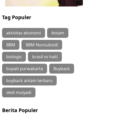
Tag Populer
aktivitas ekonomi
Antam
BBM
BBM Nonsubsidi
biologis
brasil vs haiti
bupati purwakarta
Buyback
buyback antam terbaru
dedi mulyadi
Berita Populer