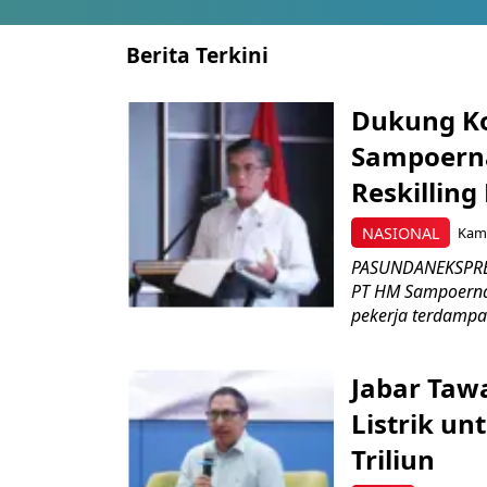
Berita Terkini
Dukung K
Sampoerna
Reskilling
NASIONAL
Kami
PASUNDANEKSPRES
PT HM Sampoerna
pekerja terdampa
Jabar Tawa
Listrik un
Triliun