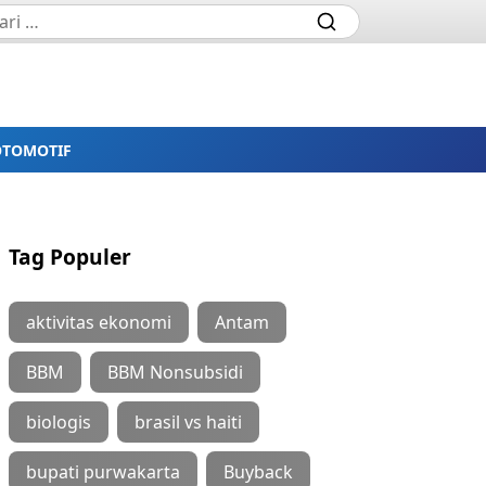
OTOMOTIF
Tag Populer
aktivitas ekonomi
Antam
BBM
BBM Nonsubsidi
biologis
brasil vs haiti
bupati purwakarta
Buyback