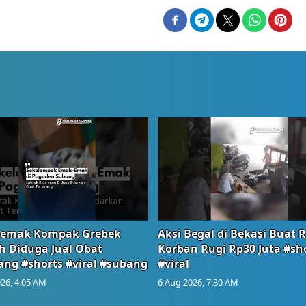
emak Kompak Grebek
Aksi Begal di Bekasi Buat 
 Diduga Jual Obat
Korban Rugi Rp30 Juta #sh
ang #shorts #viral #subang
#viral
26, 4:05 AM
6 Aug 2026, 7:30 AM