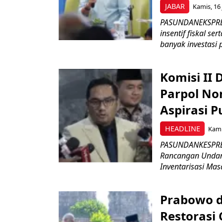
JABAR
Kamis, 16 
PASUNDANEKSPRES
insentif fiskal s
banyak investasi 
Komisi II
Parpol No
Aspirasi P
HEADLINE
Kami
PASUNDANKESPRES
Rancangan Undan
Inventarisasi Mas
Prabowo d
Restorasi