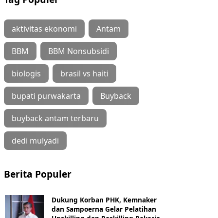
aktivitas ekonomi
Antam
BBM
BBM Nonsubsidi
biologis
brasil vs haiti
bupati purwakarta
Buyback
buyback antam terbaru
dedi mulyadi
Berita Populer
Dukung Korban PHK, Kemnaker
dan Sampoerna Gelar Pelatihan