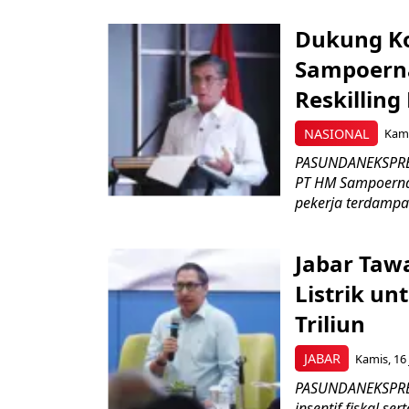
Dukung K
Sampoerna
Reskilling
NASIONAL
Kami
PASUNDANEKSPRES
PT HM Sampoerna
pekerja terdampa
Jabar Tawa
Listrik un
Triliun
JABAR
Kamis, 16 
PASUNDANEKSPRES
insentif fiskal s