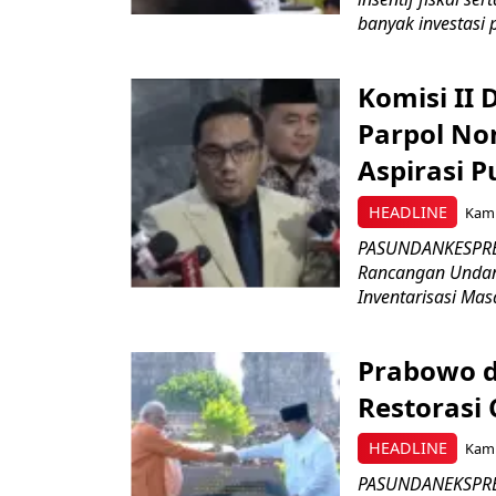
banyak investasi 
Komisi II
Parpol No
Aspirasi P
HEADLINE
Kami
PASUNDANKESPRES
Rancangan Undan
Inventarisasi Mas
Prabowo d
Restorasi
HEADLINE
Kami
PASUNDANEKSPRES