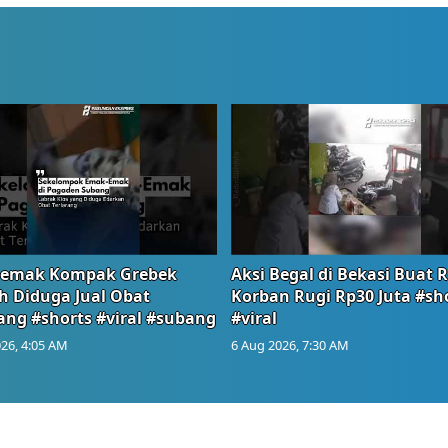
emak Kompak Grebek
Aksi Begal di Bekasi Buat 
 Diduga Jual Obat
Korban Rugi Rp30 Juta #sh
ang #shorts #viral #subang
#viral
26, 4:05 AM
6 Aug 2026, 7:30 AM