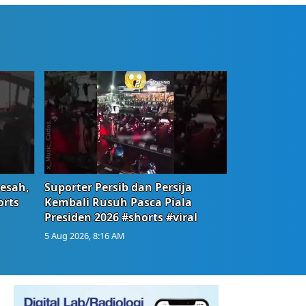
Resah,
Suporter Persib dan Persija
orts
Kembali Rusuh Pasca Piala
Presiden 2026 #shorts #viral
5 Aug 2026, 8:16 AM