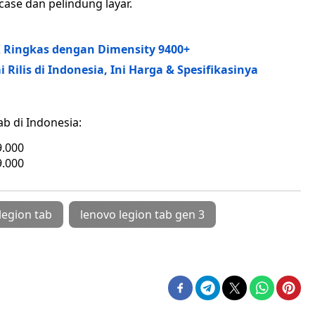
case dan pelindung layar.
 3K Ringkas dengan Dimensity 9400+
 Rilis di Indonesia, Ini Harga & Spesifikasinya
ab di Indonesia:
9.000
9.000
legion tab
lenovo legion tab gen 3