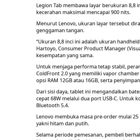
Legion Tab membawa layar berukuran 8,8 inc
kecerahan maksimal mencapai 900 nits.
Menurut Lenovo, ukuran layar tersebut dir
genggaman tangan.
“Ukuran 8,8 inci ini adalah ukuran handheld
Hartoyo, Consumer Product Manager (Visual
kesempatan yang sama.
Untuk menjaga performa tetap stabil, peran
ColdFront 2.0 yang memiliki vapor chamber
opsi RAM 12GB atau 16GB, serta penyimpan
Dari sisi daya, tablet ini mengandalkan b
cepat 68W melalui dua port USB-C. Untuk ko
Bluetooth 5.4.
Lenovo membuka masa pre-order mulai 25 S
yakni hitam dan putih.
Selama periode pemesanan, pembeli berh