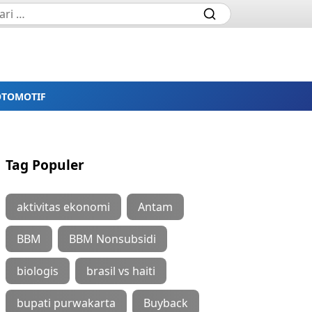
OTOMOTIF
Tag Populer
aktivitas ekonomi
Antam
BBM
BBM Nonsubsidi
biologis
brasil vs haiti
bupati purwakarta
Buyback