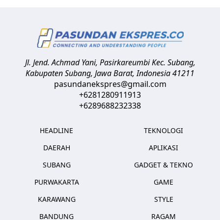
Jl. Jend. Achmad Yani, Pasirkareumbi
Kec. Subang,
Kabupaten Subang, Jawa Barat
,
Indonesia
41211
pasundanekspres@gmail.com
+6281280911913
+6289688232338
HEADLINE
TEKNOLOGI
DAERAH
APLIKASI
SUBANG
GADGET & TEKNO
PURWAKARTA
GAME
KARAWANG
STYLE
BANDUNG
RAGAM