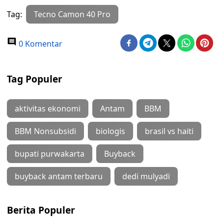
Tag:
Tecno Camon 40 Pro
0 Komentar
Tag Populer
aktivitas ekonomi
Antam
BBM
BBM Nonsubsidi
biologis
brasil vs haiti
bupati purwakarta
Buyback
buyback antam terbaru
dedi mulyadi
Berita Populer