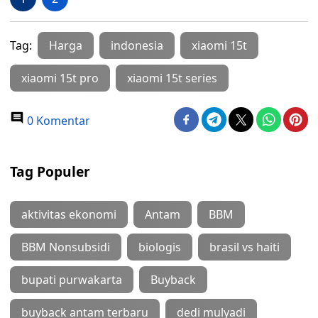
Tag:
Harga
indonesia
xiaomi 15t
xiaomi 15t pro
xiaomi 15t series
0 Komentar
Tag Populer
aktivitas ekonomi
Antam
BBM
BBM Nonsubsidi
biologis
brasil vs haiti
bupati purwakarta
Buyback
buyback antam terbaru
dedi mulyadi