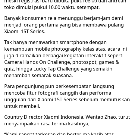
meski registrasi baru dibuka pukul 08.00 dan antrean
toko dimulai pukul 10.00 waktu setempat.
Banyak konsumen rela menunggu berjam-jam demi
menjadi orang pertama yang bisa membawa pulang
Xiaomi 15T Series.
Tak hanya menawarkan smartphone dengan
kemampuan mobile photography kelas atas, acara ini
juga diramaikan berbagai kegiatan interaktif seperti
Camera Hands On Challenge, photospot, games &
quiz, hingga Lucky Tap Challenge yang semakin
menambah semarak suasana.
Para pengunjung pun berkesempatan langsung
mencoba fitur fotografi canggih dan performa
unggulan dari Xiaomi 15T Series sebelum memutuskan
untuk membeli.
Country Director Xiaomi Indonesia, Wentao Zhao, turut
menyampaikan rasa terima kasihnya,
“Kami sangat terkesan dan berterima kasih atas