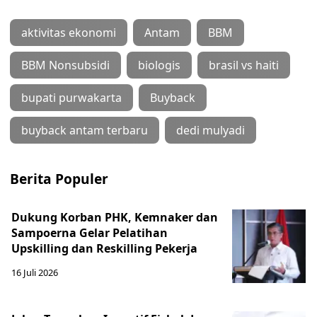
aktivitas ekonomi
Antam
BBM
BBM Nonsubsidi
biologis
brasil vs haiti
bupati purwakarta
Buyback
buyback antam terbaru
dedi mulyadi
Berita Populer
Dukung Korban PHK, Kemnaker dan
Sampoerna Gelar Pelatihan
Upskilling dan Reskilling Pekerja
16 Juli 2026