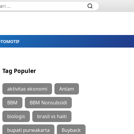
OTOMOTIF
Tag Populer
aktivitas ekonomi
Antam
BBM
BBM Nonsubsidi
biologis
brasil vs haiti
bupati purwakarta
Buyback