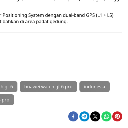
er Positioning System dengan dual-band GPS (L1 + L5)
 bahkan di area padat gedung.
h gt 6
huawei watch gt 6 pro
indonesia
6 pro