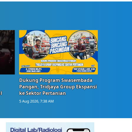
Dukung Program Swasembada
Pangan, Tridjaya Group Ekspansi
l
ke Sektor Pertanian
5 Aug 2026, 7:38 AM