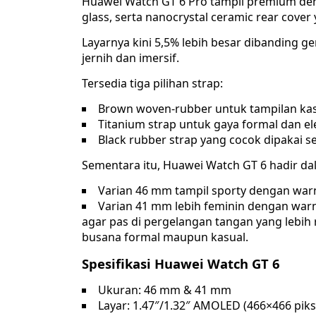
Huawei Watch GT 6 Pro tampil premium deng
glass, serta nanocrystal ceramic rear co
Layarnya kini 5,5% lebih besar dibanding g
jernih dan imersif.
Tersedia tiga pilihan strap:
Brown woven-rubber untuk tampilan kasu
Titanium strap untuk gaya formal dan el
Black rubber strap yang cocok dipakai se
Sementara itu, Huawei Watch GT 6 hadir d
Varian 46 mm tampil sporty dengan war
Varian 41 mm lebih feminin dengan warna
agar pas di pergelangan tangan yang lebih
busana formal maupun kasual.
Spesifikasi Huawei Watch GT 6
Ukuran: 46 mm & 41 mm
Layar: 1.47″/1.32″ AMOLED (466×466 piks