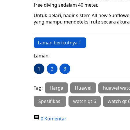
free diving sedalam 40 meter.
Untuk pelari, hadir sistem All-new Sunflow
yang mampu mendeteksi rute secara akurat
Laman berikutnya
Laman:
1
2
3
Tag:
Harga
Huawei
huawei watc
Spesifikasi
watch gt 6
watch gt 
0 Komentar