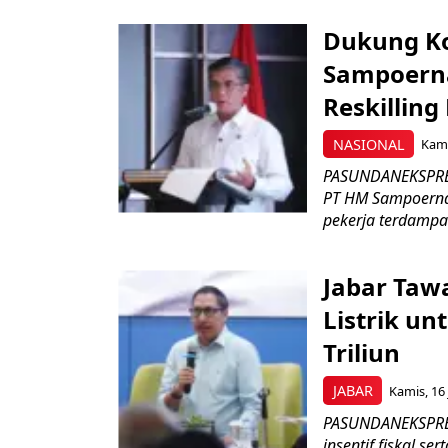
Dukung K
Sampoerna
Reskilling
NASIONAL
Kami
PASUNDANEKSPRES
PT HM Sampoerna
pekerja terdampa
Jabar Tawa
Listrik un
Triliun
JABAR
Kamis, 16 
PASUNDANEKSPRES
insentif fiskal s