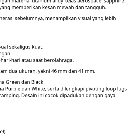
an material titanium alloy kelas aerospace, sapphire
ver yang memberikan kesan mewah dan tangguh.
enerasi sebelumnya, menampilkan visual yang lebih
al sekaligus kuat.
egan.
hari-hari atau saat berolahraga.
alam dua ukuran, yakni 46 mm dan 41 mm.
na Green dan Black.
 Purple dan White, serta dilengkapi pivoting loop lugs
 ramping. Desain ini cocok dipadukan dengan gaya
el)