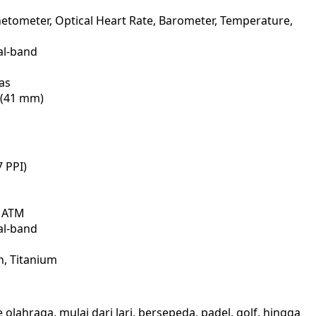
etometer, Optical Heart Rate, Barometer, Temperature,
al-band
tas
i (41 mm)
 PPI)
5 ATM
al-band
n, Titanium
 olahraga, mulai dari lari, bersepeda, padel, golf, hingga