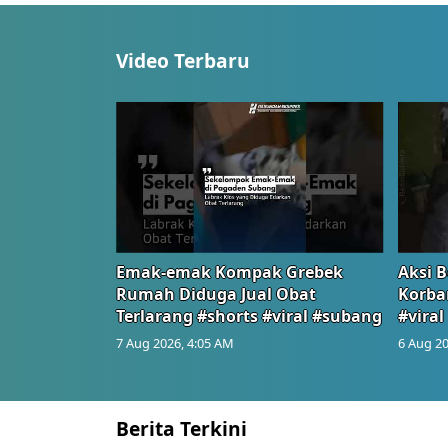
Video Terbaru
Emak-emak Kompak Grebek
Aksi B
Rumah Diduga Jual Obat
Korba
Terlarang #shorts #viral #subang
#viral
7 Aug 2026, 4:05 AM
6 Aug 20
Berita Terkini