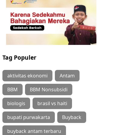
Tag Populer
aktivitas ekonomi
Antam
BBM
BBM Nonsubsidi
biologis
brasil vs haiti
bupati purwakarta
Buyback
buyback antam terbaru