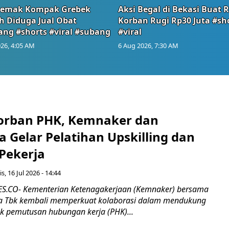
emak Kompak Grebek
Aksi Begal di Bekasi Buat 
 Diduga Jual Obat
Korban Rugi Rp30 Juta #sh
ang #shorts #viral #subang
#viral
26, 4:05 AM
6 Aug 2026, 7:30 AM
orban PHK, Kemnaker dan
 Gelar Pelatihan Upskilling dan
 Pekerja
s, 16 Jul 2026 - 14:44
.CO- Kementerian Ketenagakerjaan (Kemnaker) bersama
 Tbk kembali memperkuat kolaborasi dalam mendukung
k pemutusan hubungan kerja (PHK)...