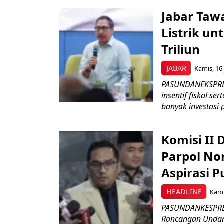
Jabar Tawa
Listrik un
Triliun
JABAR
Kamis, 16 
PASUNDANEKSPRES
insentif fiskal s
banyak investasi 
Komisi II
Parpol No
Aspirasi P
HEADLINE
Kami
PASUNDANKESPRES
Rancangan Undan