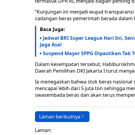
termasuk DPR RI, menjadi bagian penting 
“Kunjungan ini menjadi wujud transparans
cadangan beras pemerintah berada dalam ko
Baca Juga:
Jadwal BRI Super League Hari Ini, Sen
Jaga Asa!
Suspend Mayor SPPG Dipastikan Tak T
Dalam kesempatan tersebut, Habiburokhma
Daerah Pemilihan DKI Jakarta I turut meny
Ia menegaskan bahwa stok beras nasional s
mencapai lebih dari 5 juta ton sehingga m
swasembada beras dan akan terus memperk
Laman berikutnya
Laman: