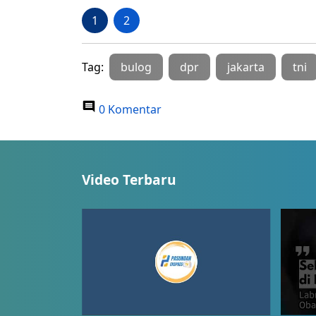
1
2
Tag:
bulog
dpr
jakarta
tni
0 Komentar
Video Terbaru