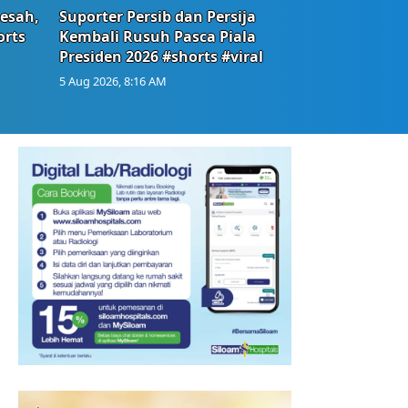
Resah,
Suporter Persib dan Persija
orts
Kembali Rusuh Pasca Piala
Presiden 2026 #shorts #viral
5 Aug 2026, 8:16 AM