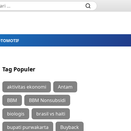
OTOMOTIF
Tag Populer
aktivitas ekonomi
Antam
BBM
BBM Nonsubsidi
biologis
brasil vs haiti
bupati purwakarta
Buyback