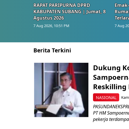
RAPAT PARIPURNA DPRD
Emak-
KABUPATEN SUBANG | Jumat, 8
Rumah
Agustus 2026
Terlar
7 Aug 2026, 10:51 PM
7 Aug 20
Berita Terkini
Dukung K
Sampoerna
Reskilling
NASIONAL
Kami
PASUNDANEKSPRES
PT HM Sampoerna
pekerja terdampa