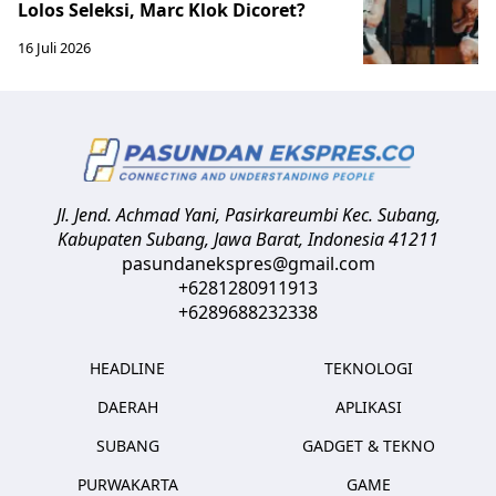
Lolos Seleksi, Marc Klok Dicoret?
16 Juli 2026
Jl. Jend. Achmad Yani, Pasirkareumbi
Kec. Subang,
Kabupaten Subang, Jawa Barat
,
Indonesia
41211
pasundanekspres@gmail.com
+6281280911913
+6289688232338
HEADLINE
TEKNOLOGI
DAERAH
APLIKASI
SUBANG
GADGET & TEKNO
PURWAKARTA
GAME