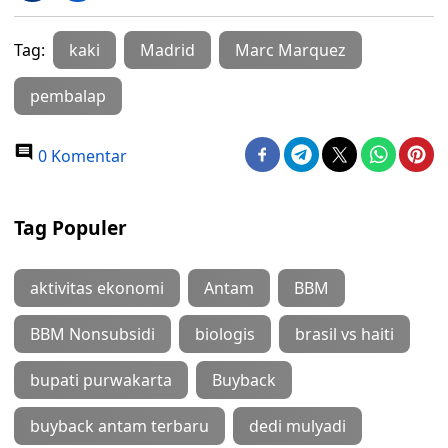
Tag:
kaki
Madrid
Marc Marquez
pembalap
0 Komentar
Tag Populer
aktivitas ekonomi
Antam
BBM
BBM Nonsubsidi
biologis
brasil vs haiti
bupati purwakarta
Buyback
buyback antam terbaru
dedi mulyadi