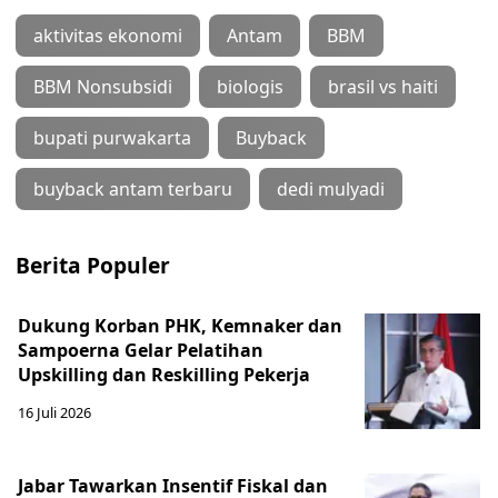
aktivitas ekonomi
Antam
BBM
BBM Nonsubsidi
biologis
brasil vs haiti
bupati purwakarta
Buyback
buyback antam terbaru
dedi mulyadi
Berita Populer
Dukung Korban PHK, Kemnaker dan
Sampoerna Gelar Pelatihan
Upskilling dan Reskilling Pekerja
16 Juli 2026
Jabar Tawarkan Insentif Fiskal dan