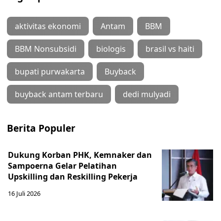
aktivitas ekonomi
Antam
BBM
BBM Nonsubsidi
biologis
brasil vs haiti
bupati purwakarta
Buyback
buyback antam terbaru
dedi mulyadi
Berita Populer
Dukung Korban PHK, Kemnaker dan
Sampoerna Gelar Pelatihan
Upskilling dan Reskilling Pekerja
16 Juli 2026