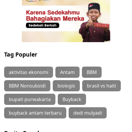
Tag Populer
aktivitas ekonomi
Antam
BBM
BBM Nonsubsidi
biologis
brasil vs haiti
bupati purwakarta
Buyback
buyback antam terbaru
dedi mulyadi