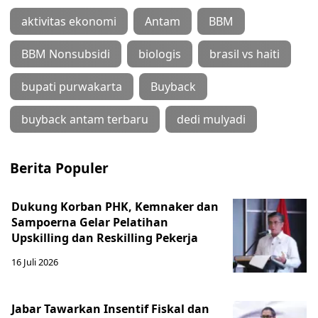
aktivitas ekonomi
Antam
BBM
BBM Nonsubsidi
biologis
brasil vs haiti
bupati purwakarta
Buyback
buyback antam terbaru
dedi mulyadi
Berita Populer
Dukung Korban PHK, Kemnaker dan
Sampoerna Gelar Pelatihan
Upskilling dan Reskilling Pekerja
16 Juli 2026
Jabar Tawarkan Insentif Fiskal dan