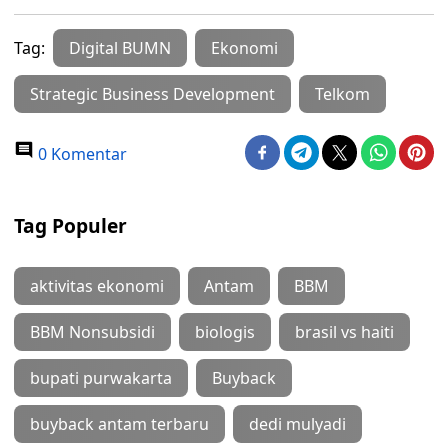
Tag:
Digital BUMN
Ekonomi
Strategic Business Development
Telkom
0 Komentar
Tag Populer
aktivitas ekonomi
Antam
BBM
BBM Nonsubsidi
biologis
brasil vs haiti
bupati purwakarta
Buyback
buyback antam terbaru
dedi mulyadi