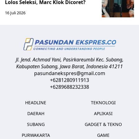
Lolos Seleksi, Marc Klok Dicoret?
16 Juli 2026
Jl. Jend. Achmad Yani, Pasirkareumbi
Kec. Subang,
Kabupaten Subang, Jawa Barat
,
Indonesia
41211
pasundanekspres@gmail.com
+6281280911913
+6289688232338
HEADLINE
TEKNOLOGI
DAERAH
APLIKASI
SUBANG
GADGET & TEKNO
PURWAKARTA
GAME