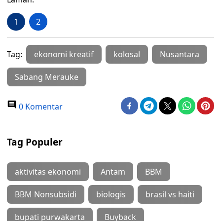
1
2
Tag:
ekonomi kreatif
kolosal
Nusantara
Sabang Merauke
0 Komentar
Tag Populer
aktivitas ekonomi
Antam
BBM
BBM Nonsubsidi
biologis
brasil vs haiti
bupati purwakarta
Buyback