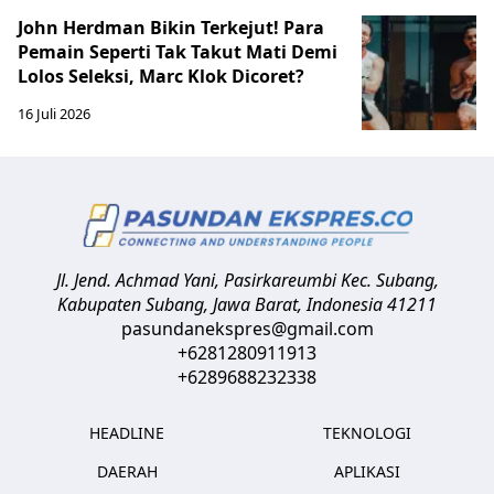
John Herdman Bikin Terkejut! Para
Pemain Seperti Tak Takut Mati Demi
Lolos Seleksi, Marc Klok Dicoret?
16 Juli 2026
Jl. Jend. Achmad Yani, Pasirkareumbi
Kec. Subang,
Kabupaten Subang, Jawa Barat
,
Indonesia
41211
pasundanekspres@gmail.com
+6281280911913
+6289688232338
HEADLINE
TEKNOLOGI
DAERAH
APLIKASI