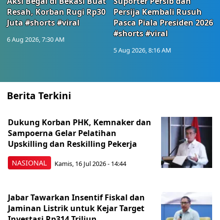
Aksi Begal di Bekasi Buat
Suporter Persib dan
Resah, Korban Rugi Rp30
Persija Kembali Rusuh
Juta #shorts #viral
Pasca Piala Presiden 2026
#shorts #viral
6 Aug 2026, 7:30 AM
5 Aug 2026, 8:16 AM
Berita Terkini
Dukung Korban PHK, Kemnaker dan
Sampoerna Gelar Pelatihan
Upskilling dan Reskilling Pekerja
NASIONAL
Kamis, 16 Jul 2026 - 14:44
Jabar Tawarkan Insentif Fiskal dan
Jaminan Listrik untuk Kejar Target
Investasi Rp314 Triliun