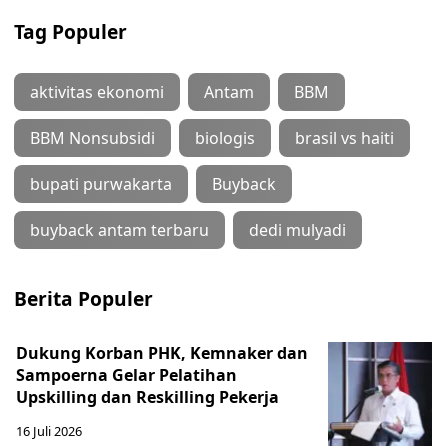
Tag Populer
aktivitas ekonomi
Antam
BBM
BBM Nonsubsidi
biologis
brasil vs haiti
bupati purwakarta
Buyback
buyback antam terbaru
dedi mulyadi
Berita Populer
Dukung Korban PHK, Kemnaker dan
Sampoerna Gelar Pelatihan
Upskilling dan Reskilling Pekerja
16 Juli 2026