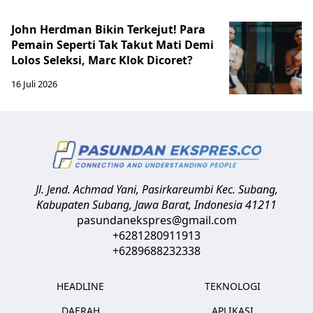
John Herdman Bikin Terkejut! Para
Pemain Seperti Tak Takut Mati Demi
Lolos Seleksi, Marc Klok Dicoret?
16 Juli 2026
Jl. Jend. Achmad Yani, Pasirkareumbi
Kec. Subang,
Kabupaten Subang, Jawa Barat
,
Indonesia
41211
pasundanekspres@gmail.com
+6281280911913
+6289688232338
HEADLINE
TEKNOLOGI
DAERAH
APLIKASI