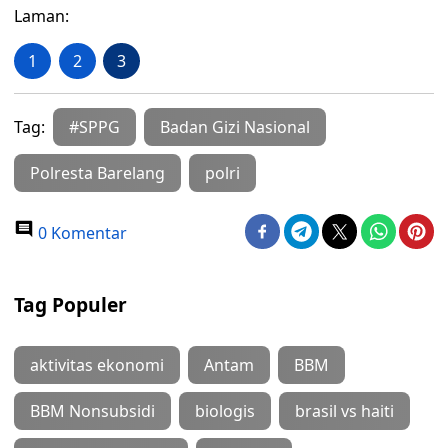
Laman:
1
2
3
Tag:
#SPPG
Badan Gizi Nasional
Polresta Barelang
polri
0 Komentar
Tag Populer
aktivitas ekonomi
Antam
BBM
BBM Nonsubsidi
biologis
brasil vs haiti