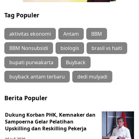
Tag Populer
aktivitas ekonomi
Antam
BBM
BBM Nonsubsidi
biologis
brasil vs haiti
bupati purwakarta
Buyback
buyback antam terbaru
dedi mulyadi
Berita Populer
Dukung Korban PHK, Kemnaker dan
Sampoerna Gelar Pelatihan
Upskilling dan Reskilling Pekerja
16 Juli 2026