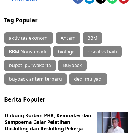
Tag Populer
aktivitas ekonomi
Antam
BBM
BBM Nonsubsidi
biologis
brasil vs haiti
bupati purwakarta
Buyback
buyback antam terbaru
dedi mulyadi
Berita Populer
Dukung Korban PHK, Kemnaker dan
Sampoerna Gelar Pelatihan
Upskilling dan Reskilling Pekerja