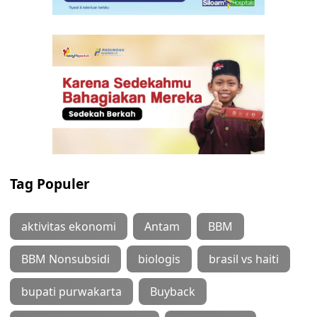
Tag Populer
aktivitas ekonomi
Antam
BBM
BBM Nonsubsidi
biologis
brasil vs haiti
bupati purwakarta
Buyback