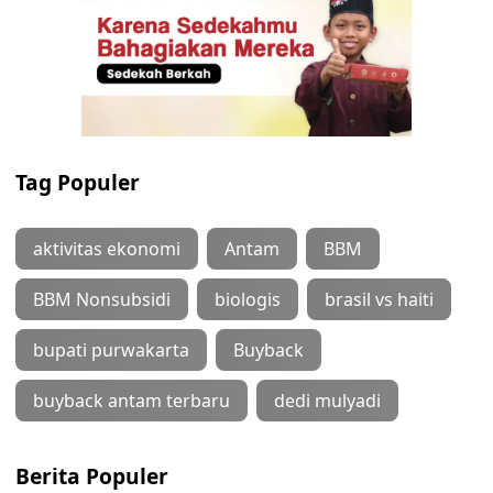
Tag Populer
aktivitas ekonomi
Antam
BBM
BBM Nonsubsidi
biologis
brasil vs haiti
bupati purwakarta
Buyback
buyback antam terbaru
dedi mulyadi
Berita Populer