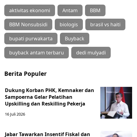
aktivitas ekonomi
Antam
BBM
BBM Nonsubsidi
biologis
brasil vs haiti
bupati purwakarta
Buyback
buyback antam terbaru
dedi mulyadi
Berita Populer
Dukung Korban PHK, Kemnaker dan
Sampoerna Gelar Pelatihan
Upskilling dan Reskilling Pekerja
16 Juli 2026
Jabar Tawarkan Insentif Fiskal dan