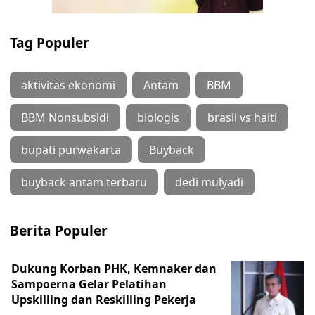
Tag Populer
aktivitas ekonomi
Antam
BBM
BBM Nonsubsidi
biologis
brasil vs haiti
bupati purwakarta
Buyback
buyback antam terbaru
dedi mulyadi
Berita Populer
Dukung Korban PHK, Kemnaker dan
Sampoerna Gelar Pelatihan
Upskilling dan Reskilling Pekerja