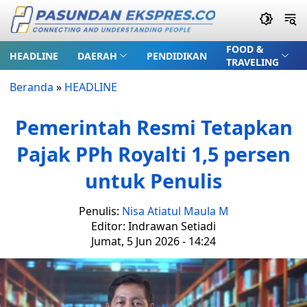
FOOD &
HEADLINE
DAERAH
PENDIDIKAN
TRAVELING
Beranda
»
HEADLINE
Pemerintah Resmi Tetapkan
Pajak PPh Royalti 1,5 persen
untuk Penulis
Penulis:
Nisa Atiatul Maula M
Editor: Indrawan Setiadi
Jumat, 5 Jun 2026 - 14:24