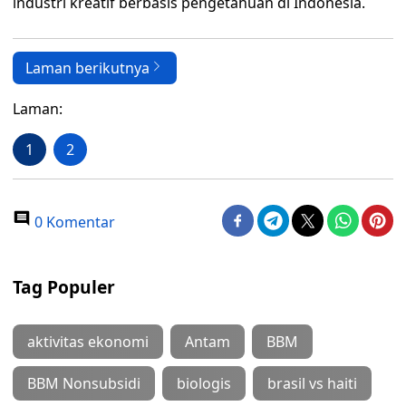
industri kreatif berbasis pengetahuan di Indonesia.
Laman berikutnya
Laman:
1
2
0 Komentar
Tag Populer
aktivitas ekonomi
Antam
BBM
BBM Nonsubsidi
biologis
brasil vs haiti