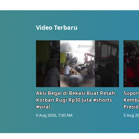
Video Terbaru
Aksi Begal di Bekasi Buat Resah,
Suport
Korban Rugi Rp30 Juta #shorts
Kemba
#viral
Presid
6 Aug 2026, 7:30 AM
5 Aug 20