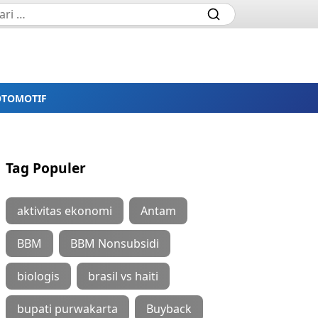
OTOMOTIF
Tag Populer
aktivitas ekonomi
Antam
BBM
BBM Nonsubsidi
biologis
brasil vs haiti
bupati purwakarta
Buyback