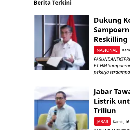
Berita Terkini
Dukung K
Sampoerna
Reskilling
NASIONAL
Kami
PASUNDANEKSPRES
PT HM Sampoerna
pekerja terdampa
Jabar Tawa
Listrik un
Triliun
JABAR
Kamis, 16 