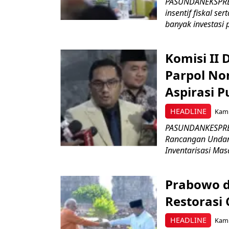
PASUNDANEKSPRES
insentif fiskal s
banyak investasi 
Komisi II
Parpol No
Aspirasi P
HEADLINE
Kami
PASUNDANKESPRES
Rancangan Undan
Inventarisasi Mas
Prabowo d
Restorasi
HEADLINE
Kami