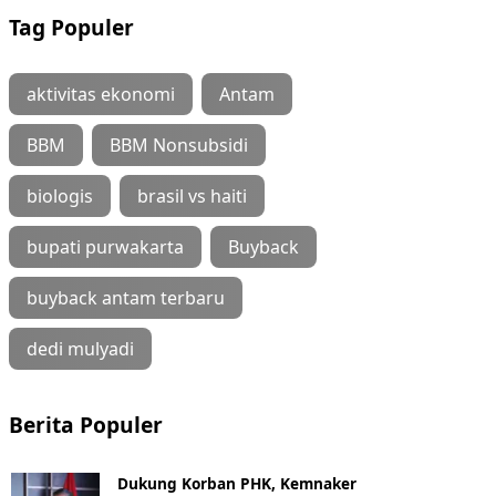
Tag Populer
aktivitas ekonomi
Antam
BBM
BBM Nonsubsidi
biologis
brasil vs haiti
bupati purwakarta
Buyback
buyback antam terbaru
dedi mulyadi
Berita Populer
Dukung Korban PHK, Kemnaker