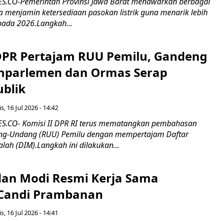
.CO-Pemerintah Provinsi Jawa Barat menawarkan berbagai
erta menjamin ketersediaan pasokan listrik guna menarik lebih
pada 2026.Langkah...
 DPR Pertajam RUU Pemilu, Gandeng
nparlemen dan Ormas Serap
ublik
s, 16 Jul 2026 - 14:42
.CO- Komisi II DPR RI terus mematangkan pembahasan
g-Undang (RUU) Pemilu dengan mempertajam Daftar
alah (DIM).Langkah ini dilakukan...
an Modi Resmi Kerja Sama
 Candi Prambanan
s, 16 Jul 2026 - 14:41