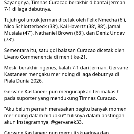
Sayangnya, Timnas Curacao berakhir dibantai Jerman
7-1 di laga debutnya.
Tujuh gol untuk Jerman dicetak oleh Felix Nmecha (6′),
Nico Schlotterbeck (38′), Kai Havertz (38′, 88′), Jamal
Musiala (47′), Nathaniel Brown (68′), dan Deniz Undav
(78′).
Sementara itu, satu gol balasan Curacao dicetak oleh
Livano Commenencia di menit ke-21.
Meski berakhir ngenes, kalah 7-1 dari Jerman, Gervane
Kastaneer mengaku merinding di laga debutnya di
Piala Dunia 2026.
Gervane Kastaneer pun mengucapkan terimakasih
pada suporter yang mendukung Timnas Curacao.
“Aku belum pernah merasakan begitu banyak momen
merinding dalam hidupku!” tulisnya dalam postingan
akun Instagramnya, @gervanek33.
Gervane Kastaneer pun memuji skuadnya dan