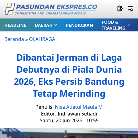
FOOD &
HEADLINE
DAERAH
PENDIDIKAN
TRAVELING
Beranda
»
OLAHRAGA
Dibantai Jerman di Laga
Debutnya di Piala Dunia
2026, Eks Persib Bandung
Tetap Merinding
Penulis:
Nisa Atiatul Maula M
Editor: Indrawan Setiadi
Sabtu, 20 Jun 2026 - 10:55