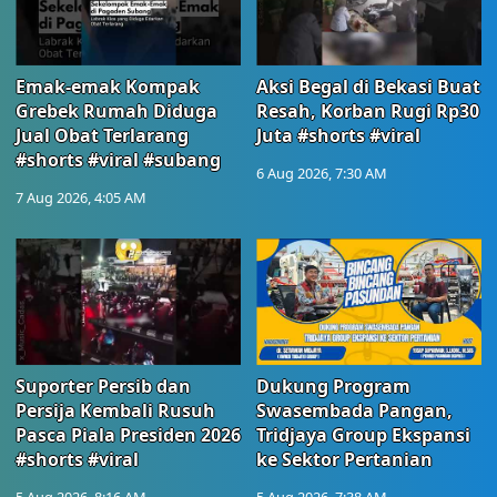
Emak-emak Kompak
Aksi Begal di Bekasi Buat
Grebek Rumah Diduga
Resah, Korban Rugi Rp30
Jual Obat Terlarang
Juta #shorts #viral
#shorts #viral #subang
6 Aug 2026, 7:30 AM
7 Aug 2026, 4:05 AM
Suporter Persib dan
Dukung Program
Persija Kembali Rusuh
Swasembada Pangan,
Pasca Piala Presiden 2026
Tridjaya Group Ekspansi
#shorts #viral
ke Sektor Pertanian