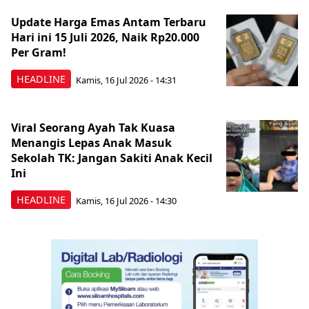
Update Harga Emas Antam Terbaru
Hari ini 15 Juli 2026, Naik Rp20.000
Per Gram!
HEADLINE
Kamis, 16 Jul 2026 - 14:31
Viral Seorang Ayah Tak Kuasa
Menangis Lepas Anak Masuk
Sekolah TK: Jangan Sakiti Anak Kecil
Ini
HEADLINE
Kamis, 16 Jul 2026 - 14:30