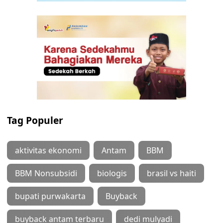
Tag Populer
aktivitas ekonomi
Antam
BBM
BBM Nonsubsidi
biologis
brasil vs haiti
bupati purwakarta
Buyback
buyback antam terbaru
dedi mulyadi