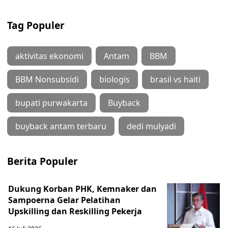
Tag Populer
aktivitas ekonomi
Antam
BBM
BBM Nonsubsidi
biologis
brasil vs haiti
bupati purwakarta
Buyback
buyback antam terbaru
dedi mulyadi
Berita Populer
Dukung Korban PHK, Kemnaker dan
Sampoerna Gelar Pelatihan
Upskilling dan Reskilling Pekerja