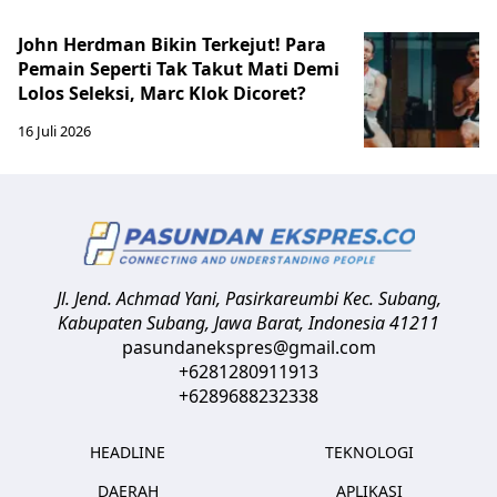
John Herdman Bikin Terkejut! Para
Pemain Seperti Tak Takut Mati Demi
Lolos Seleksi, Marc Klok Dicoret?
16 Juli 2026
Jl. Jend. Achmad Yani, Pasirkareumbi
Kec. Subang,
Kabupaten Subang, Jawa Barat
,
Indonesia
41211
pasundanekspres@gmail.com
+6281280911913
+6289688232338
HEADLINE
TEKNOLOGI
DAERAH
APLIKASI