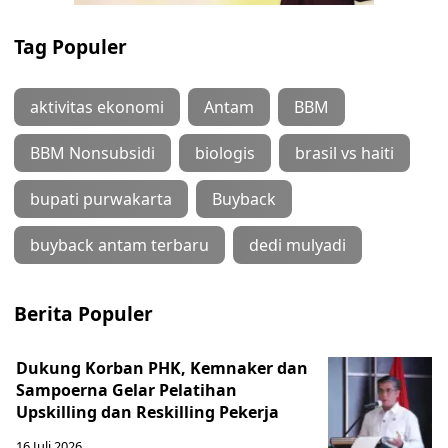
Tag Populer
aktivitas ekonomi
Antam
BBM
BBM Nonsubsidi
biologis
brasil vs haiti
bupati purwakarta
Buyback
buyback antam terbaru
dedi mulyadi
Berita Populer
Dukung Korban PHK, Kemnaker dan
Sampoerna Gelar Pelatihan
Upskilling dan Reskilling Pekerja
16 Juli 2026