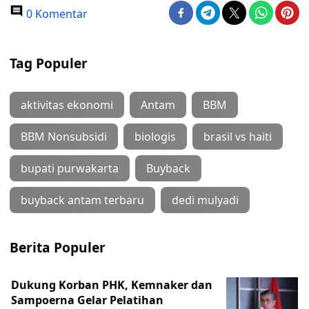
0 Komentar
Tag Populer
aktivitas ekonomi
Antam
BBM
BBM Nonsubsidi
biologis
brasil vs haiti
bupati purwakarta
Buyback
buyback antam terbaru
dedi mulyadi
Berita Populer
Dukung Korban PHK, Kemnaker dan
Sampoerna Gelar Pelatihan