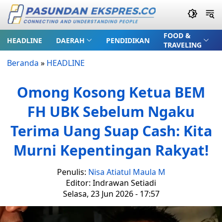
FOOD &
HEADLINE
DAERAH
PENDIDIKAN
TRAVELING
Beranda
»
HEADLINE
Omong Kosong Ketua BEM
FH UBK Sebelum Ngaku
Terima Uang Suap Cash: Kita
Murni Kepentingan Rakyat!
Penulis:
Nisa Atiatul Maula M
Editor: Indrawan Setiadi
Selasa, 23 Jun 2026 - 17:57